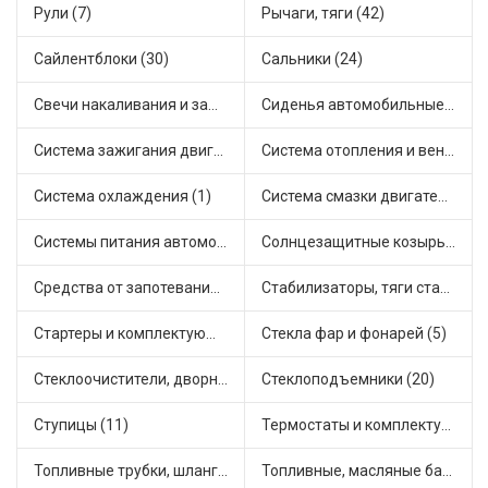
Рули (7)
Рычаги, тяги (42)
Сайлентблоки (30)
Сальники (24)
Свечи накаливания и зажигания (31)
Сиденья автомобильные (1)
Система зажигания двигателя (3)
Система отопления и вентиляции (17)
Система охлаждения (1)
Система смазки двигателя (17)
Системы питания автомобиля (21)
Солнцезащитные козырьки для салона автомобиля (3)
Средства от запотевания и размораживатели стекла (1)
Стабилизаторы, тяги стабилизатора, стойки стабилиз (3)
Стартеры и комплектующие (38)
Стекла фар и фонарей (5)
Стеклоочистители, дворники (1)
Стеклоподъемники (20)
Ступицы (11)
Термостаты и комплектующие системы охлаждения (55)
Топливные трубки, шланги, магистрали и рампы (3)
Топливные, масляные баки (1)