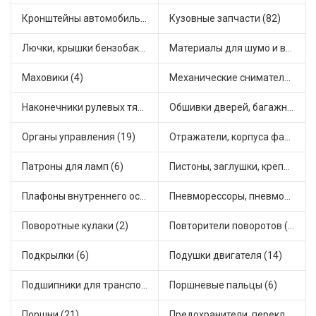
Кронштейны автомобильные (4)
Кузовные запчасти (82)
Лючки, крышки бензобака (6)
Материалы для шумо и виброизоляции (1)
Маховики (4)
Механические сниматели (1)
Наконечники рулевых тяг (30)
Обшивки дверей, багажника, потолков, накладки салона (36)
Органы управления (19)
Отражатели, корпуса фар и фонарей (1)
Патроны для ламп (6)
Пистоны, заглушки, крепежные элементы (12)
Плафоны внутреннего освещения (1)
Пневморессоры, пневмоподушки (1)
Поворотные кулаки (2)
Повторители поворотов (10)
Подкрылки (6)
Подушки двигателя (14)
Подшипники для транспорта (43)
Поршневые пальцы (6)
Поршни (21)
Предохранители, переключатели, кнопки автомобильные (40)