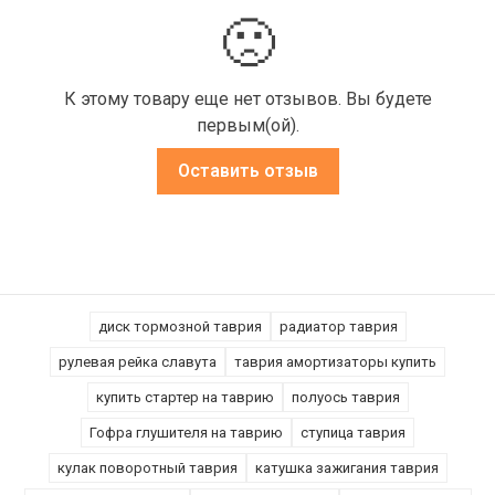
🙁
К этому товару еще нет отзывов. Вы будете
первым(ой).
Оставить отзыв
диск тормозной таврия
радиатор таврия
рулевая рейка славута
таврия амортизаторы купить
купить стартер на таврию
полуось таврия
Гофра глушителя на таврию
ступица таврия
кулак поворотный таврия
катушка зажигания таврия