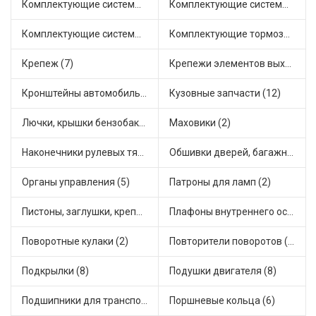
Комплектующие системы выпуска отработавших газов (20)
Комплектующие системы отопления (7)
Комплектующие системы питания (3)
Комплектующие тормозной системы (7)
Крепеж (7)
Крепежи элементов выхлопной системы (2)
Кронштейны автомобильные (2)
Кузовные запчасти (12)
Лючки, крышки бензобака (6)
Маховики (2)
Наконечники рулевых тяг (8)
Обшивки дверей, багажника, потолков, накладки салона (1)
Органы управления (5)
Патроны для ламп (2)
Пистоны, заглушки, крепежные элементы (2)
Плафоны внутреннего освещения (1)
Поворотные кулаки (2)
Повторители поворотов (2)
Подкрылки (8)
Подушки двигателя (8)
Подшипники для транспорта (23)
Поршневые кольца (6)