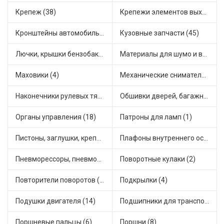
Крепеж (38)
Крепежи элементов выхлопной системы (5)
Кронштейны автомобильные (4)
Кузовные запчасти (45)
Лючки, крышки бензобака (6)
Материалы для шумо и виброизоляции (1)
Маховики (4)
Механические сниматели (1)
Наконечники рулевых тяг (30)
Обшивки дверей, багажника, потолков, накладки салона (17)
Органы управления (18)
Патроны для ламп (1)
Пистоны, заглушки, крепежные элементы (3)
Плафоны внутреннего освещения (1)
Пневморессоры, пневмоподушки (1)
Поворотные кулаки (2)
Повторители поворотов (2)
Подкрылки (4)
Подушки двигателя (14)
Подшипники для транспорта (43)
Поршневые пальцы (6)
Поршни (8)