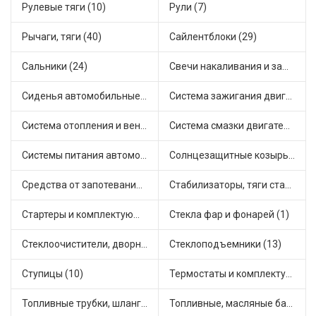
Рулевые тяги (10)
Рули (7)
Рычаги, тяги (40)
Сайлентблоки (29)
Сальники (24)
Свечи накаливания и зажигания (30)
Сиденья автомобильные (1)
Система зажигания двигателя (2)
Система отопления и вентиляции (9)
Система смазки двигателя (15)
Системы питания автомобиля (18)
Солнцезащитные козырьки для салона автомобиля (1)
Средства от запотевания и размораживатели стекла (1)
Стабилизаторы, тяги стабилизатора, стойки стабилиз (3)
Стартеры и комплектующие (38)
Стекла фар и фонарей (1)
Стеклоочистители, дворники (1)
Стеклоподъемники (13)
Ступицы (10)
Термостаты и комплектующие системы охлаждения (46)
Топливные трубки, шланги, магистрали и рампы (2)
Топливные, масляные баки (1)