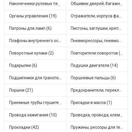
Наконечники рулевых тяг (30)
Обшивки дверей, багажника, потолков, накладки салона (36)
Органы управления (19)
Отражатели, корпуса фар и фонарей (1)
Патроны для ламп (6)
Пистоны, заглушки, крепежные элементы (12)
Плафоны внутреннего освещения (1)
Пневморессоры, пневмоподушки (1)
Поворотные кулаки (2)
Повторители поворотов (10)
Подкрылки (6)
Подушки двигателя (14)
Подшипники для транспорта (43)
Поршневые пальцы (6)
Поршни (21)
Предохранители, переключатели, кнопки автомобильные (40)
Приемные трубы глушителя (5)
Присадки в масла (1)
Провода зажигания (10)
Проводка, провода, клеммы и разъемы (23)
Прокладки (42)
Пружины, рессоры для техники (29)