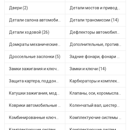
Двери (2)
Детали мостов и привода трансмиссии (18)
Детали салона автомобиля (11)
Детали трансмиссии (14)
Детали ходовой (26)
Дефлекторы автомобильные (1)
Домкраты механические (1)
Дополнительные, противотуманные фары (3)
Дроссельные заслонки (5)
Задние фонари, фонари видимости (2)
Замки зажигания и ключи (4)
Замки и ключи (14)
Защита картера, поддона, КПП (1)
Карбюраторы и комплектующие (7)
Катушки зажигания, модули зажигания (14)
Клапаны, оси, коромысла (5)
Коврики автомобильные (3)
Коленчатый вал, шестерни коленчатого вала (2)
Комбинированные ключи (1)
Комплектуючие системы стеклоочистителя (5)
Комплектующие системы выпуска отработавших газов (11)
Комплектующие системы отопления (14)