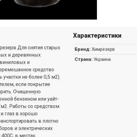
Характеристики
мрезерв Для снятия старых
Бренд
:
Химрезерв
ных и деревянных
Страна
:
Украина
 виниловых и
перемешанное средство
участки не более 0,5 м2).
телем, если покрытие
орить. Очищенную
енной бензином или уайт-
г/м2. Работы со средством
и глаз в хорошо
анспортировать в плотно
иборов и электрических
400С, в местах,