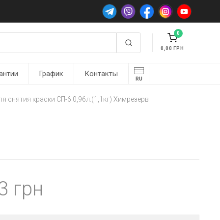
0
0,00
антии
График
Контакты
RU
ля снятия краски СП-6 0,96л.(1,1кг) Химрезерв
43