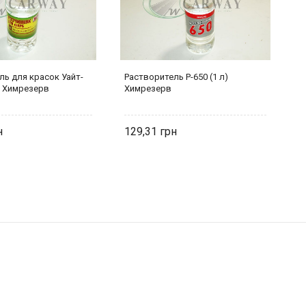
ль для красок Уайт-
Растворитель Р-650 (1 л)
Р
) Химрезерв
Химрезерв
Х
129,31
1