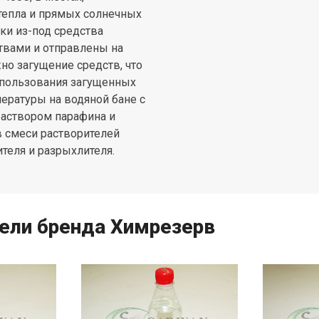
 тепла и прямых солнечных
ки из-под средства
вами и отправлены на
но загущение средств, что
использования загущенных
ературы на водяной бане с
раствором парафина и
 смеси растворителей
ителя и разрыхлителя.
тели бренда Химрезерв