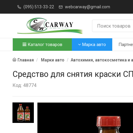
(095) 513-33-22
webcarway@gmail.com
Каталог товаров
Марка авто
Партн
Главная
Марки авто
Автохимия, автокосметика и 
Средство для снятия краски СП-
Код: 48774