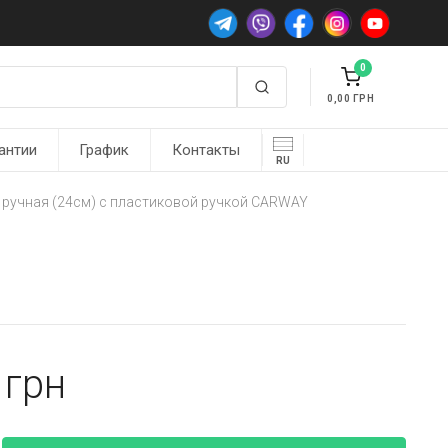
0
0,00
антии
График
Контакты
RU
 ручная (24см) с пластиковой ручкой CARWAY
0