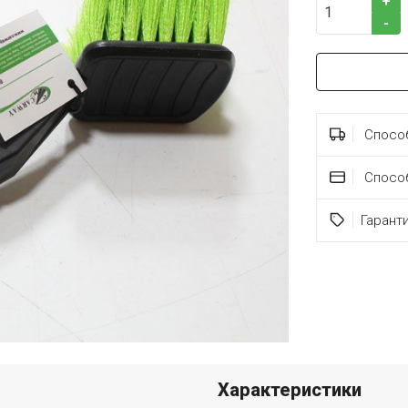
+
-
Способ
Спосо
Гарант
Характеристики