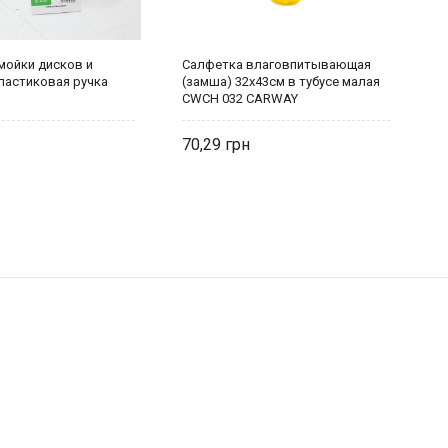
мойки дисков и
Салфетка влаговпитывающая
Щ
ластиковая ручка
(замша) 32x43см в тубусе малая
(
CWCH 032 CARWAY
70,29
9