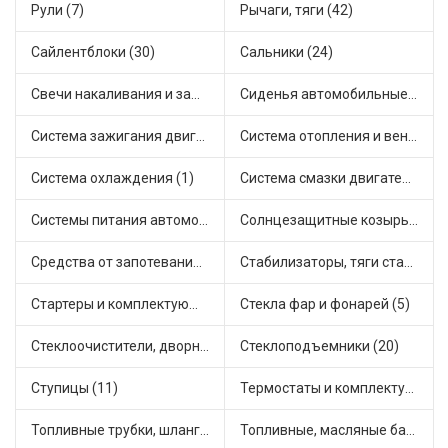
Рули (7)
Рычаги, тяги (42)
Сайлентблоки (30)
Сальники (24)
Свечи накаливания и зажигания (31)
Сиденья автомобильные (1)
Система зажигания двигателя (3)
Система отопления и вентиляции (17)
Система охлаждения (1)
Система смазки двигателя (17)
Системы питания автомобиля (21)
Солнцезащитные козырьки для салона автомобиля (3)
Средства от запотевания и размораживатели стекла (1)
Стабилизаторы, тяги стабилизатора, стойки стабилиз (3)
Стартеры и комплектующие (38)
Стекла фар и фонарей (5)
Стеклоочистители, дворники (1)
Стеклоподъемники (20)
Ступицы (11)
Термостаты и комплектующие системы охлаждения (55)
Топливные трубки, шланги, магистрали и рампы (3)
Топливные, масляные баки (1)