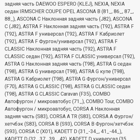
задняя часть DAEWOO ESPERO (KLEJ), NEXIA, NEXIA
седан IRMSCHER COUPE OPEL ASCONA B (81_, 86_, 87_,
88_), ASCONA C Наклонная задняя часть (J82), ASCONA
C (J82), ASTRA F Наклонная задняя часть (T92), ASTRA F
(T92), ASTRA F универсал (T92), ASTRA F Кабриолет
(T92), ASTRA F Фургон/универсал (T92), ASTRA F
CLASSIC Наклонная задняя часть (T92), ASTRA F
CLASSIC седан (T92), ASTRA F CLASSIC универсал (T92),
ASTRA G Наклонная задняя часть (T98), ASTRA G седан
(T98), ASTRA G универсал (T98), ASTRA G купе (T98),
ASTRA G Кабриолет (T98), ASTRA G Фургон/универсал
(F70), ASTRA G CLASSIC (T98), ASTRA G CLASSIC седан
(T98), ASTRA G CLASSIC Caravan (F35), COMBO
Автофургон / микроавтобус (71_), COMBO Tour, COMBO
Автофургон / микроавтобус, CORSA A Наклонная
задняя часть (S83), CORSA A TR (S83), CORSA A Фургон/
хетчбэк (S83), CORSA B (S93), CORSA B Фургон/хетчбэк
(S93), CORSA C (X01), KADETT D (31_-34_, 41_-44_),
KADETT D (32_,37_,39, _42), KADETT D универсал (35_,