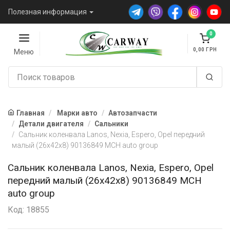
Полезная информация
0
0,00
Меню
Главная
Марки авто
Автозапчасти
Детали двигателя
Сальники
Сальник коленвала Lanos, Nexia, Espero, Opel передний
малый (26x42x8) 90136849 MCH auto group
Сальник коленвала Lanos, Nexia, Espero, Opel
передний малый (26x42x8) 90136849 MCH
auto group
Код: 18855