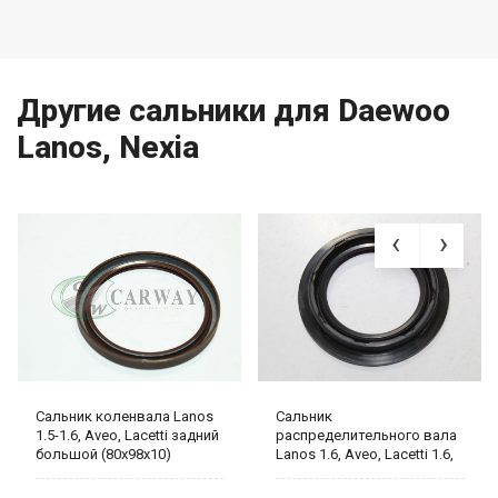
Другие сальники для Daewoo
Lanos, Nexia
Сальник коленвала Lanos
Сальник
1.5-1.6, Aveo, Lacetti задний
распределительного вала
большой (80x98x10)
Lanos 1.6, Aveo, Lacetti 1.6,
(96376569) 96101489
Nexia, Nubira 1.6, Chery
(KAP/TOPIC)
Amulet (42*56*7) KOS