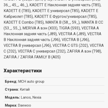
36_, 45_, 46_), KADETT E Наклонная задняя часть (T85),
KADETT E (T85), KADETT E универсал (T85), KADETT E
Кабриолет (T85), KADETT E Фургон/универсал (T85),
KADETT E Combo (T85), MANTA B (58_, 59_), MANTA B CC
(53_, 55_), MERIVA A вэн (X03), TIGRA (S93), VECTRA A
Наклонная задняя часть (J89), VECTRA A (J89), VECTRA
B Наклонная задняя часть (J96), VECTRA B (J96),
VECTRA B универсал (J96), VECTRA C GTS (Z02), VECTRA
C (Z02), VECTRA C универсал (Z02), ZAFIRA A вэн (T98),
ZAFIRA / ZAFIRA FAMILY B (A05)
Характеристики
Бренд
:
MCH auto group
Страна
:
Китай
Модель
:
Lanos, Nexia
Марка
:
Daewoo