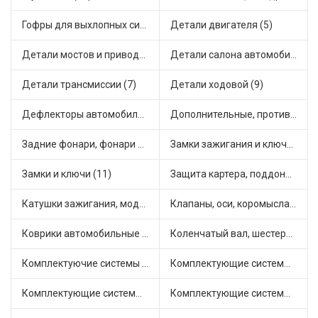
Гофры для выхлопных систем (8)
Детали двигателя (5)
Детали мостов и привода трансмиссии (14)
Детали салона автомобиля (15)
Детали трансмиссии (7)
Детали ходовой (9)
Дефлекторы автомобильные (2)
Дополнительные, противотуманные фары (8)
Задние фонари, фонари видимости (2)
Замки зажигания и ключи (10)
Замки и ключи (11)
Защита картера, поддона, КПП (2)
Катушки зажигания, модули зажигания (13)
Клапаны, оси, коромысла (16)
Коврики автомобильные (8)
Коленчатый вал, шестерни коленчатого вала (3)
Комплектуючие системы стеклоочистителя (8)
Комплектующие системы выпуска отработавших газов (32)
Комплектующие системы отопления (7)
Комплектующие системы питания (18)