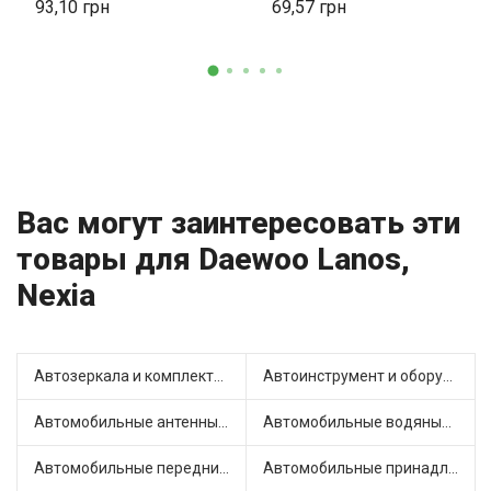
93,10
69,57
94580413
Вас могут заинтересовать эти
товары для Daewoo Lanos,
Nexia
Автозеркала и комплектующие (6)
Автоинструмент и оборудование (3)
Автомобильные антенны (1)
Автомобильные водяные насосы (11)
Автомобильные передние фары (2)
Автомобильные принадлежности и аксессуары (2)