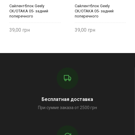
Сайлентблок Geely
Сайлентблок Geely
CK/OTAKA 05- задний
CK/OTAKA 05- задний
поперечного
поперечного
рычага(развал)
рычага(развал)
внутренний 2911040001
внутренний 2911040001
39,00
39,00
Бесплатная доставка
При сумме заказа от 2500 грн