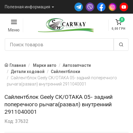
Полезная информация
0
0,00
Меню
Главная
Марки авто
Автозапчасти
Детали ходовой
Сайлентблоки
Сайлентблок Geely CK/OTAKA 05- задний поперечного
рычага(развал) внутренний 2911040001
Сайлентблок Geely CK/OTAKA 05- задний
поперечного рычага(развал) внутренний
2911040001
Код: 37632