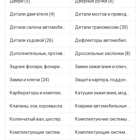
Двери (5)
Дверные ручки (6)
Детали двигателя (4)
Детали мостов и привода трансмиссии (17)
Детали салона автомобиля (28)
Детали трансмиссии (30)
Детали ходовой (26)
Дефлекторы автомобильные (1)
Дополнительные, противотуманные фары (2)
Дроссельные заслонки (8)
Задние фонари, фонари видимости (3)
Замки зажигания и ключи (14)
Замки и ключи (24)
Защита картера, поддона, КПП (2)
Карбюраторы и комплектующие (25)
Катушки зажигания, модули зажигания (15)
Клапаны, оси, коромысла (12)
Коврики автомобильные (5)
Коленчатый вал, шестерни коленчатого вала (1)
Комплектуючие системы стеклоочистителя (6)
Комплектующие системы выпуска отработавших газов (14)
Комплектующие системы отопления (28)