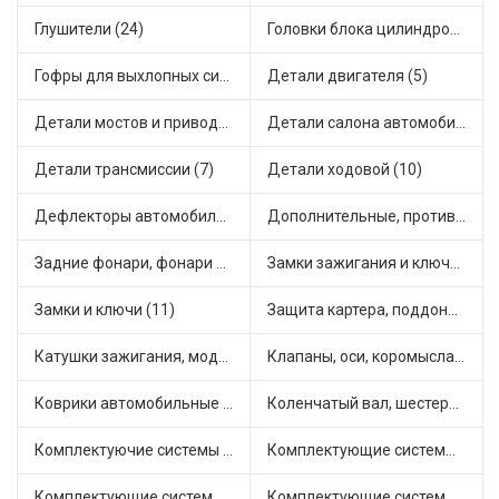
Глушители (24)
Головки блока цилиндров (1)
Гофры для выхлопных систем (9)
Детали двигателя (5)
Детали мостов и привода трансмиссии (16)
Детали салона автомобиля (15)
Детали трансмиссии (7)
Детали ходовой (10)
Дефлекторы автомобильные (2)
Дополнительные, противотуманные фары (8)
Задние фонари, фонари видимости (2)
Замки зажигания и ключи (10)
Замки и ключи (11)
Защита картера, поддона, КПП (2)
Катушки зажигания, модули зажигания (16)
Клапаны, оси, коромысла (16)
Коврики автомобильные (8)
Коленчатый вал, шестерни коленчатого вала (4)
Комплектуючие системы стеклоочистителя (8)
Комплектующие системы выпуска отработавших газов (32)
Комплектующие системы отопления (7)
Комплектующие системы питания (18)