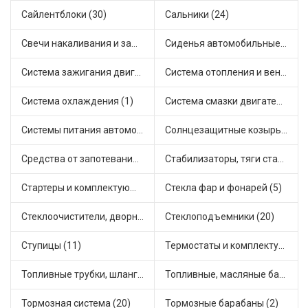
Сайлентблоки (30)
Сальники (24)
Свечи накаливания и зажигания (31)
Сиденья автомобильные (1)
Система зажигания двигателя (3)
Система отопления и вентиляции (17)
Система охлаждения (1)
Система смазки двигателя (17)
Системы питания автомобиля (21)
Солнцезащитные козырьки для салона автомобиля (3)
Средства от запотевания и размораживатели стекла (1)
Стабилизаторы, тяги стабилизатора, стойки стабилиз (3)
Стартеры и комплектующие (38)
Стекла фар и фонарей (5)
Стеклоочистители, дворники (1)
Стеклоподъемники (20)
Ступицы (11)
Термостаты и комплектующие системы охлаждения (55)
Топливные трубки, шланги, магистрали и рампы (3)
Топливные, масляные баки (1)
Тормозная система (20)
Тормозные барабаны (2)