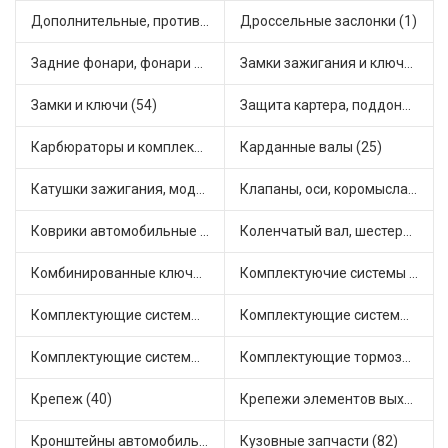
Дополнительные, противотуманные фары (2)
Дроссельные заслонки (1)
Задние фонари, фонари видимости (5)
Замки зажигания и ключи (11)
Замки и ключи (54)
Защита картера, поддона, КПП (3)
Карбюраторы и комплектующие (32)
Карданные валы (25)
Катушки зажигания, модули зажигания (3)
Клапаны, оси, коромысла (14)
Коврики автомобильные (7)
Коленчатый вал, шестерни коленчатого вала (9)
Комбинированные ключи (3)
Комплектуючие системы стеклоочистителя (9)
Комплектующие системы выпуска отработавших газов (10)
Комплектующие системы отопления (25)
Комплектующие системы питания (12)
Комплектующие тормозной системы (22)
Крепеж (40)
Крепежи элементов выхлопной системы (5)
Кронштейны автомобильные (4)
Кузовные запчасти (82)