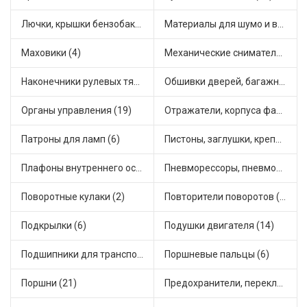
Лючки, крышки бензобака (6)
Материалы для шумо и виброизоляции (1)
Маховики (4)
Механические сниматели (1)
Наконечники рулевых тяг (30)
Обшивки дверей, багажника, потолков, накладки салона (36)
Органы управления (19)
Отражатели, корпуса фар и фонарей (1)
Патроны для ламп (6)
Пистоны, заглушки, крепежные элементы (12)
Плафоны внутреннего освещения (1)
Пневморессоры, пневмоподушки (1)
Поворотные кулаки (2)
Повторители поворотов (10)
Подкрылки (6)
Подушки двигателя (14)
Подшипники для транспорта (43)
Поршневые пальцы (6)
Поршни (21)
Предохранители, переключатели, кнопки автомобильные (40)