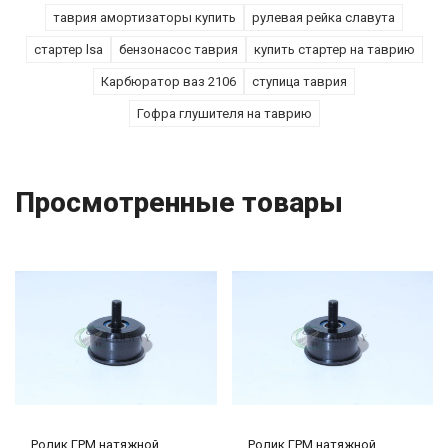
таврия амортизаторы купить
рулевая рейка славута
стартер lsa
бензонасос таврия
купить стартер на таврию
Карбюратор ваз 2106
ступица таврия
Гофра глушителя на таврию
Просмотренные товары
Ролик ГРМ натяжной
Ролик ГРМ натяжной