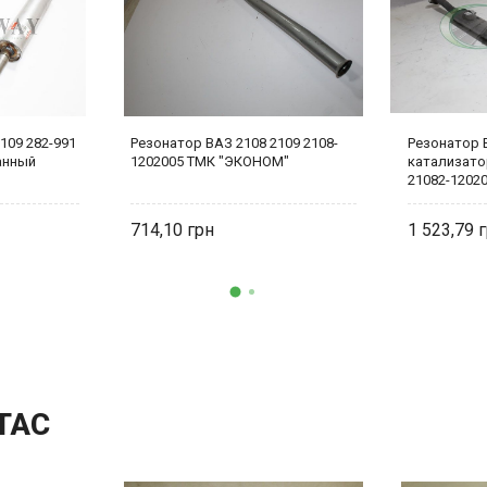
109 282-991
Резонатор ВАЗ 2108 2109 2108-
Резонатор 
анный
1202005 ТМК "ЭКОНОМ"
катализатор
21082-1202
714,10
1 523,79
ТАС