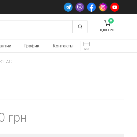
0
0,00
антии
График
Контакты
RU
1 ЮТАС
00