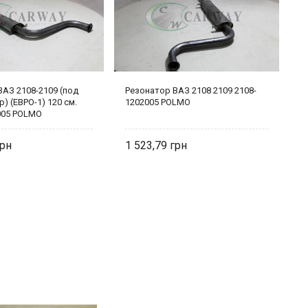
ВАЗ 2108-2109 (под
Резонатор ВАЗ 2108 2109 2108-
Р
) (ЕВРО-1) 120 см.
1202005 POLMO
к
005 POLMO
1 523,79
8