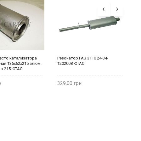
есто катализатора
Резонатор ГАЗ 3110 24-34-
В
ная 135х62х215 алюм.
1202008 ЮТАС
у
2 х 215 ЮТАС
В
329,00
3