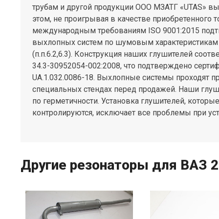
трубам и другой продукции ООО МЗАТГ «UTAS» вы
этом, не проигрывая в качестве приобретенного т
международным требованиям ISO 9001:2015 подт
выхлопных систем по шумовым характеристикам 
(п.п.6.2,6.3). Конструкция наших глушителей соот
34.3-30952054-002:2008, что подтверждено серти
UА.1.032.0086-18. Выхлопные системы проходят п
специальных стендах перед продажей. Наши глуш
по герметичности. Установка глушителей, которые
контролируются, исключает все проблемы при уст
Другие резонаторы для ВАЗ 21