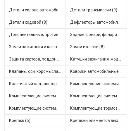
Детали салона автомобиля (14)
Детали трансмиссии (9)
Детали ходовой (8)
Дефлекторы автомобильные (1)
Дополнительные, противотуманные фары (8)
Задние фонари, фонари видимости (2)
Замки зажигания и ключи (6)
Замки и ключи (8)
Защита картера, поддона, КПП (3)
Катушки зажигания, модули зажигания (13)
Клапаны, оси, коромысла (18)
Коврики автомобильные (7)
Коленчатый вал, шестерни коленчатого вала (3)
Комплектуючие системы стеклоочистителя (5)
Комплектующие системы выпуска отработавших газов (42)
Комплектующие системы отопления (8)
Комплектующие системы питания (17)
Комплектующие тормозной системы (13)
Крепеж (5)
Крепежи элементов выхлопной системы (10)