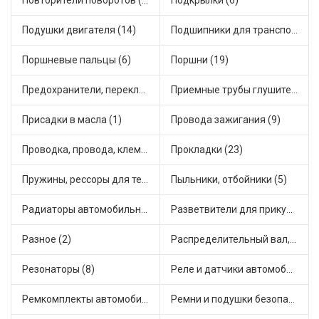
Повторители поворотов (4)
Подкрылки (6)
Подушки двигателя (14)
Подшипники для транспорта (43)
Поршневые пальцы (6)
Поршни (19)
Предохранители, переключатели, кнопки автомобильные (23)
Приемные трубы глушителя (5)
Присадки в масла (1)
Провода зажигания (9)
Проводка, провода, клеммы и разъемы (17)
Прокладки (23)
Пружины, рессоры для техники (28)
Пыльники, отбойники (5)
Радиаторы автомобильные (7)
Разветвители для прикуривателя (3)
Разное (2)
Распределительный вал, шестерни распределительного (7)
Резонаторы (8)
Реле и датчики автомобильные (63)
Ремкомплекты автомобильные (60)
Ремни и подушки безопасности (9)