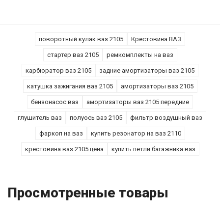
поворотный кулак ваз 2105
Крестовина ВАЗ
стартер ваз 2105
ремкомплекты на ваз
карбюратор ваз 2105
задние амортизаторы ваз 2105
катушка зажигания ваз 2105
амортизаторы ваз 2105
бензонасос ваз
амортизаторы ваз 2105 передние
глушитель ваз
полуось ваз 2105
фильтр воздушный ваз
фаркоп на ваз
купить резонатор на ваз 2110
крестовина ваз 2105 цена
купить петли багажника ваз
Просмотренные товары