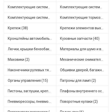
Комплектующие системы выпуска отработавших газов (8)
Комплектующие системы отопления (22)
Комплектующие системы питания (4)
Комплектующие тормозной системы (21)
Крепеж (38)
Крепежи элементов выхлопной системы (5)
Кронштейны автомобильные (4)
Кузовные запчасти (40)
Лючки, крышки бензобака (6)
Материалы для шумо и виброизоляции (1)
Маховики (2)
Механические сниматели (1)
Наконечники рулевых тяг (30)
Обшивки дверей, багажника, потолков, накладки салона (20)
Органы управления (15)
Патроны для ламп (2)
Пистоны, заглушки, крепежные элементы (4)
Плафоны внутреннего освещения (1)
Пневморессоры, пневмоподушки (1)
Поворотные кулаки (2)