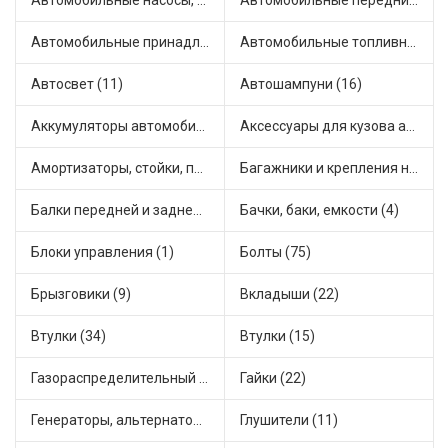
Автомобильные насосы, компрессоры и манометры (1)
Автомобильные передние фары (6)
Автомобильные принадлежности и аксессуары (3)
Автомобильные топливные насосы (16)
Автосвет (11)
Автошампуни (16)
Аккумуляторы автомобильные (1)
Аксессуары для кузова автомобиля (1)
Амортизаторы, стойки, подушки стоек (36)
Багажники и крепления на крышу (1)
Балки передней и задней подвески (4)
Бачки, баки, емкости (4)
Блоки управления (1)
Болты (75)
Брызговики (9)
Вкладыши (22)
Втулки (34)
Втулки (15)
Газораспределительный механизм (1)
Гайки (22)
Генераторы, альтернаторы и комплектующие (35)
Глушители (11)