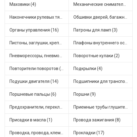
Маховики (4)
Механические сниматели (1)
Наконечники рулевых тяг (30)
Обшивки дверей, багажника, потолков, накладки салона (24)
Органы управления (16)
Патроны для ламп (3)
Пистоны, заглушки, крепежные элементы (9)
Плафоны внутреннего освещения (1)
Пневморессоры, пневмоподушки (1)
Поворотные кулаки (2)
Повторители поворотов (4)
Подкрылки (4)
Подушки двигателя (14)
Подшипники для транспорта (43)
Поршневые пальцы (6)
Поршни (9)
Предохранители, переключатели, кнопки автомобильные (24)
Приемные трубы глушителя (4)
Присадки в масла (1)
Провода зажигания (8)
Проводка, провода, клеммы и разъемы (17)
Прокладки (17)