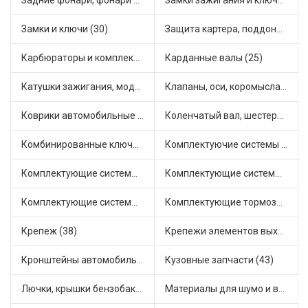
Задние фонари, фонари видимости (2)
Замки зажигания и ключи (10)
Замки и ключи (30)
Защита картера, поддона, КПП (2)
Карбюраторы и комплектующие (14)
Карданные валы (25)
Катушки зажигания, модули зажигания (3)
Клапаны, оси, коромысла (14)
Коврики автомобильные (5)
Коленчатый вал, шестерни коленчатого вала (8)
Комбинированные ключи (3)
Комплектуючие системы стеклоочистителя (6)
Комплектующие системы выпуска отработавших газов (7)
Комплектующие системы отопления (22)
Комплектующие системы питания (6)
Комплектующие тормозной системы (22)
Крепеж (38)
Крепежи элементов выхлопной системы (5)
Кронштейны автомобильные (4)
Кузовные запчасти (43)
Лючки, крышки бензобака (6)
Материалы для шумо и виброизоляции (1)