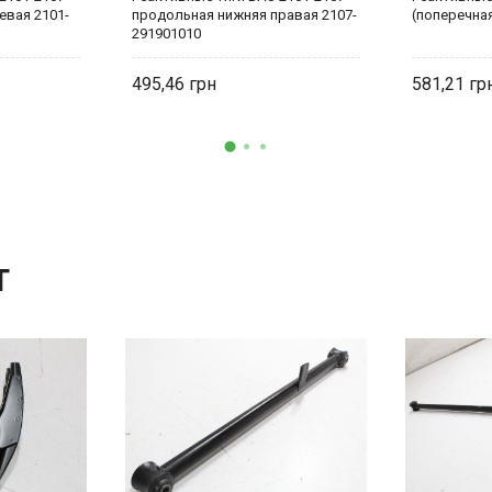
евая 2101-
продольная нижняя правая 2107-
(поперечная
291901010
495,46
581,21
T