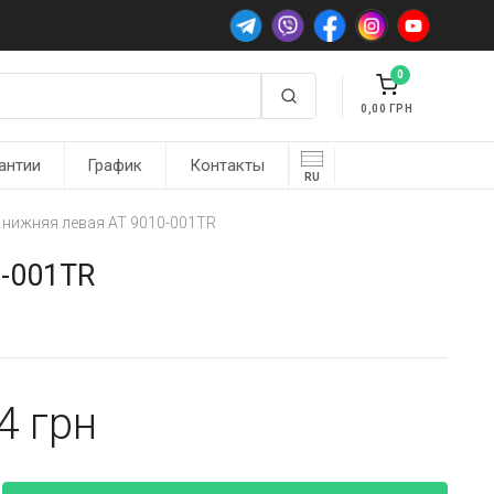
0
0,00
антии
График
Контакты
RU
 нижняя левая AT 9010-001TR
0-001TR
74