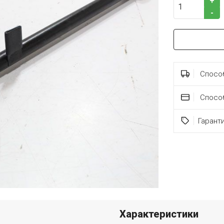
+
-
Способ
Спосо
Гарант
Характеристики