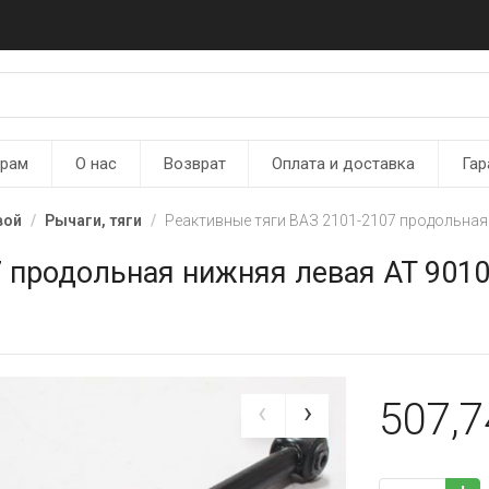
ерам
О нас
Возврат
Оплата и доставка
Гар
вой
Рычаги, тяги
Реактивные тяги ВАЗ 2101-2107 продольная
7 продольная нижняя левая AT 901
507,