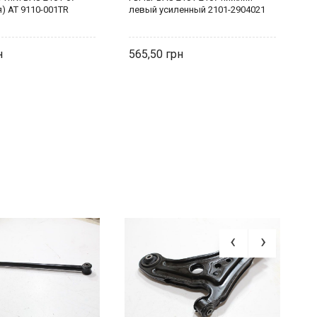
) AT 9110-001TR
левый усиленный 2101-2904021
п
565,50
5