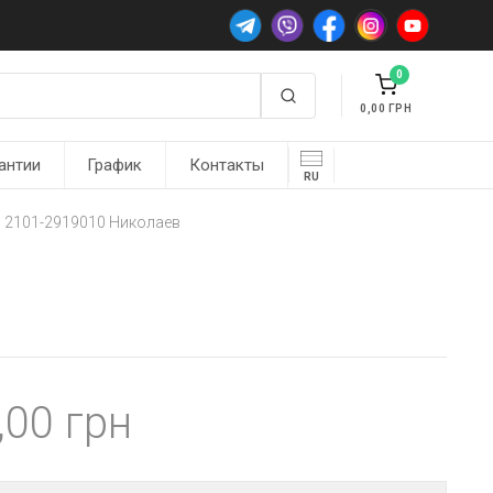
0
0,00
антии
График
Контакты
RU
1 2101-2919010 Николаев
,00