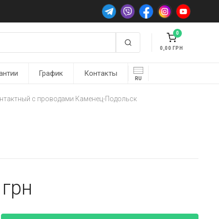
0
0,00
антии
График
Контакты
RU
онтактный с проводами Каменец-Подольск
0