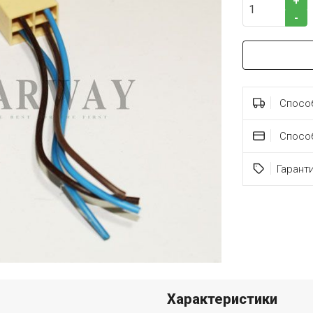
+
-
Способ
Спосо
Гарант
Характеристики