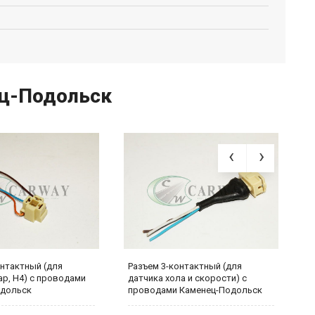
ец-Подольск
онтактный (для
Разъем 3-контактный (для
Р
ар, Н4) с проводами
датчика хола и скорости) с
(
одольск
проводами Каменец-Подольск
К