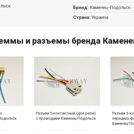
ольск
Бренд
:
Каменец-Подольск
Страна
:
Украина
клеммы и разъемы бренда Камен
 с
Разъем 5-контактный (для реле)
Разъем 3-к
Подольск
с проводами Каменец-Подольск
передних ф
Каменец-П