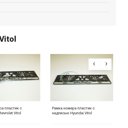
itol
ра пластик с
Рамка номера пластик с
З
evrolet Vitol
надписью Hyundai Vitol
п
6.