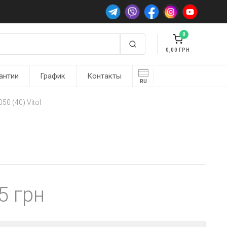
0
0,00
антии
График
Контакты
RU
0 (40) Vitol
65