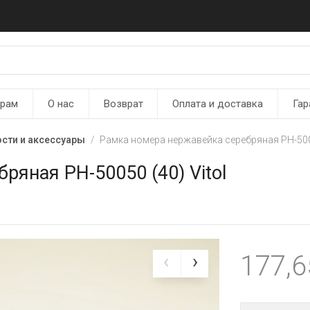
ерам
О нас
Возврат
Оплата и доставка
Гар
сти и аксессуары
Рамка номера нержавейка серебряная РН-5005
ряная РН-50050 (40) Vitol
177,