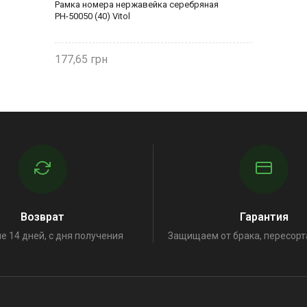
Рамка номера нержавейка серебряная
РН-50050 (40) Vitol
177,65
Возврат
Гарантия
е 14 дней, с дня получения
Защищаем от брака, пересорт