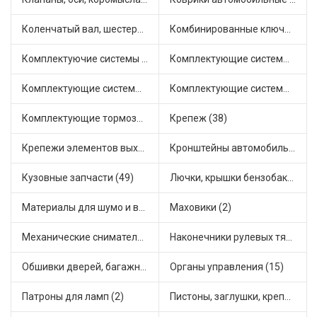
Коленчатый вал, шестерни коленчатого вала (6)
Комбинированные ключи (3)
Комплектуючие системы стеклоочистителя (6)
Комплектующие системы выпуска отработавших газов (8)
Комплектующие системы отопления (22)
Комплектующие системы питания (6)
Комплектующие тормозной системы (21)
Крепеж (38)
Крепежи элементов выхлопной системы (5)
Кронштейны автомобильные (4)
Кузовные запчасти (49)
Лючки, крышки бензобака (6)
Материалы для шумо и виброизоляции (1)
Маховики (2)
Механические сниматели (1)
Наконечники рулевых тяг (30)
Обшивки дверей, багажника, потолков, накладки салона (26)
Органы управления (15)
Патроны для ламп (2)
Пистоны, заглушки, крепежные элементы (4)