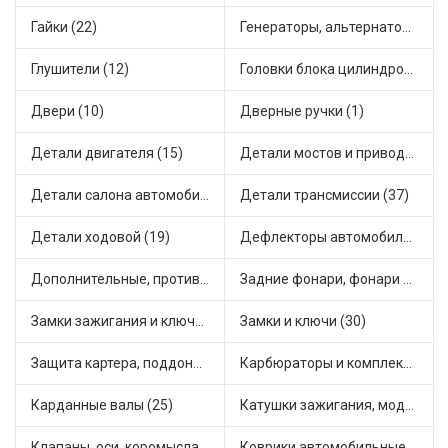
Гайки (22)
Генераторы, альтернаторы и комплектующие (36)
Глушители (12)
Головки блока цилиндров (2)
Двери (10)
Дверные ручки (1)
Детали двигателя (15)
Детали мостов и привода трансмиссии (55)
Детали салона автомобиля (30)
Детали трансмиссии (37)
Детали ходовой (19)
Дефлекторы автомобильные (2)
Дополнительные, противотуманные фары (2)
Задние фонари, фонари видимости (4)
Замки зажигания и ключи (11)
Замки и ключи (30)
Защита картера, поддона, КПП (3)
Карбюраторы и комплектующие (20)
Карданные валы (25)
Катушки зажигания, модули зажигания (3)
Клапаны, оси, коромысла (14)
Коврики автомобильные (6)