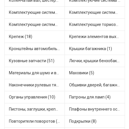
Коленчатый вал, шестерни коленчатого вала (1)
Комплектуючие системы стеклоочистителя (6)
Комплектующие системы выпуска отработавших газов (17)
Комплектующие системы отопления (32)
Комплектующие системы питания (24)
Комплектующие тормозной системы (15)
Крепеж (18)
Крепежи элементов выхлопной системы (9)
Кронштейны автомобильные (12)
Крышки багажника (1)
Кузовные запчасти (51)
Лючки, крышки бензобака (3)
Материалы для шумо и виброизоляции (1)
Маховики (5)
Наконечники рулевых тяг (28)
Обшивки дверей, багажника, потолков, накладки салона (4)
Органы управления (10)
Патроны для ламп (4)
Пистоны, заглушки, крепежные элементы (7)
Плафоны внутреннего освещения (1)
Повторители поворотов (9)
Подкрылки (8)