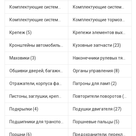
Комплектующие системы выпуска отработавших газов (13)
Комплектующие системы отопления (18)
Комплектующие системы питания (12)
Комплектующие тормозной системы (6)
Крепеж (5)
Крепежи элементов выхлопной системы (4)
Кронштейны автомобильные (3)
Кузовные запчасти (23)
Маховики (3)
Наконечники рулевых тяг (18)
Обшивки дверей, багажника, потолков, накладки салона (1)
Органы управления (8)
Отражатели, корпуса фар и фонарей (3)
Патроны для ламп (2)
Пистоны, заглушки, крепежные элементы (2)
Повторители поворотов (3)
Подкрылки (4)
Подушки двигателя (27)
Подшипники для транспорта (21)
Поршневые пальцы (5)
Поршни (6)
Предохранители, переключатели, кнопки автомобильные (43)