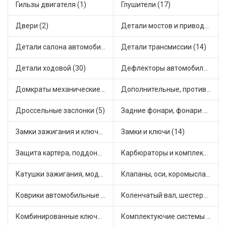
Гильзы двигателя (1)
Глушители (17)
Двери (2)
Детали мостов и привода трансмиссии (18)
Детали салона автомобиля (11)
Детали трансмиссии (14)
Детали ходовой (30)
Дефлекторы автомобильные (1)
Домкраты механические (1)
Дополнительные, противотуманные фары (3)
Дроссельные заслонки (5)
Задние фонари, фонари видимости (2)
Замки зажигания и ключи (4)
Замки и ключи (14)
Защита картера, поддона, КПП (1)
Карбюраторы и комплектующие (7)
Катушки зажигания, модули зажигания (14)
Клапаны, оси, коромысла (6)
Коврики автомобильные (4)
Коленчатый вал, шестерни коленчатого вала (2)
Комбинированные ключи (1)
Комплектуючие системы стеклоочистителя (7)