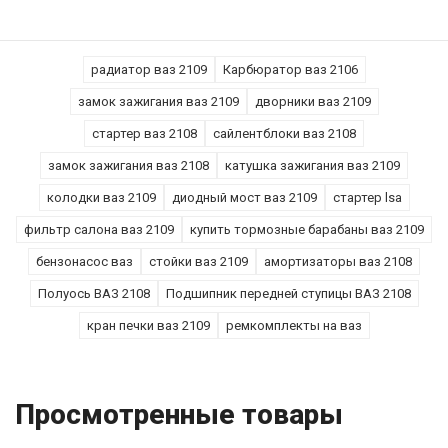
радиатор ваз 2109
Карбюратор ваз 2106
замок зажигания ваз 2109
дворники ваз 2109
стартер ваз 2108
сайлентблоки ваз 2108
замок зажигания ваз 2108
катушка зажигания ваз 2109
колодки ваз 2109
диодный мост ваз 2109
стартер lsa
фильтр салона ваз 2109
купить тормозные барабаны ваз 2109
бензонасос ваз
стойки ваз 2109
амортизаторы ваз 2108
Полуось ВАЗ 2108
Подшипник передней ступицы ВАЗ 2108
кран печки ваз 2109
ремкомплекты на ваз
Просмотренные товары