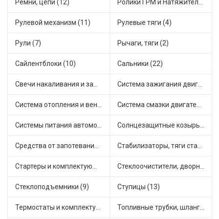
Ремни, цепи (12)
Ролики ГРМ и Натяжители (14)
Рулевой механизм (11)
Рулевые тяги (4)
Рули (7)
Рычаги, тяги (2)
Сайлентблоки (10)
Сальники (22)
Свечи накаливания и зажигания (22)
Система зажигания двигателя (5)
Система отопления и вентиляции (8)
Система смазки двигателя (8)
Системы питания автомобиля (15)
Солнцезащитные козырьки для салона автомобиля (1)
Средства от запотевания и размораживатели стекла (1)
Стабилизаторы, тяги стабилизатора, стойки стабилиз (5)
Стартеры и комплектующие (27)
Стеклоочистители, дворники (2)
Стеклоподъемники (9)
Ступицы (13)
Термостаты и комплектующие системы охлаждения (50)
Топливные трубки, шланги, магистрали и рампы (4)