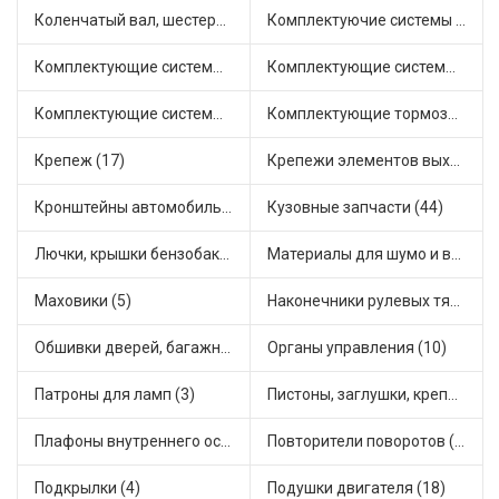
Коленчатый вал, шестерни коленчатого вала (1)
Комплектуючие системы стеклоочистителя (6)
Комплектующие системы выпуска отработавших газов (14)
Комплектующие системы отопления (28)
Комплектующие системы питания (21)
Комплектующие тормозной системы (14)
Крепеж (17)
Крепежи элементов выхлопной системы (3)
Кронштейны автомобильные (11)
Кузовные запчасти (44)
Лючки, крышки бензобака (3)
Материалы для шумо и виброизоляции (1)
Маховики (5)
Наконечники рулевых тяг (18)
Обшивки дверей, багажника, потолков, накладки салона (4)
Органы управления (10)
Патроны для ламп (3)
Пистоны, заглушки, крепежные элементы (6)
Плафоны внутреннего освещения (1)
Повторители поворотов (9)
Подкрылки (4)
Подушки двигателя (18)