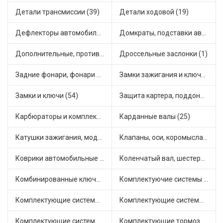
Детали трансмиссии (39)
Детали ходовой (19)
Дефлекторы автомобильные (4)
Домкраты, подставки автомобильные (1)
Дополнительные, противотуманные фары (2)
Дроссельные заслонки (1)
Задние фонари, фонари видимости (5)
Замки зажигания и ключи (11)
Замки и ключи (54)
Защита картера, поддона, КПП (3)
Карбюраторы и комплектующие (32)
Карданные валы (25)
Катушки зажигания, модули зажигания (3)
Клапаны, оси, коромысла (14)
Коврики автомобильные (7)
Коленчатый вал, шестерни коленчатого вала (9)
Комбинированные ключи (3)
Комплектуючие системы стеклоочистителя (9)
Комплектующие системы выпуска отработавших газов (10)
Комплектующие системы отопления (25)
Комплектующие системы питания (12)
Комплектующие тормозной системы (22)