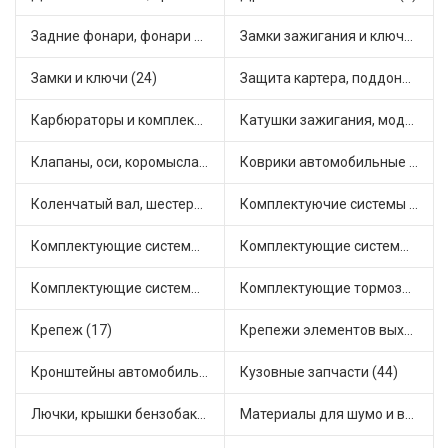
Задние фонари, фонари видимости (3)
Замки зажигания и ключи (14)
Замки и ключи (24)
Защита картера, поддона, КПП (2)
Карбюраторы и комплектующие (25)
Катушки зажигания, модули зажигания (15)
Клапаны, оси, коромысла (12)
Коврики автомобильные (5)
Коленчатый вал, шестерни коленчатого вала (1)
Комплектуючие системы стеклоочистителя (6)
Комплектующие системы выпуска отработавших газов (14)
Комплектующие системы отопления (28)
Комплектующие системы питания (21)
Комплектующие тормозной системы (14)
Крепеж (17)
Крепежи элементов выхлопной системы (3)
Кронштейны автомобильные (11)
Кузовные запчасти (44)
Лючки, крышки бензобака (3)
Материалы для шумо и виброизоляции (1)