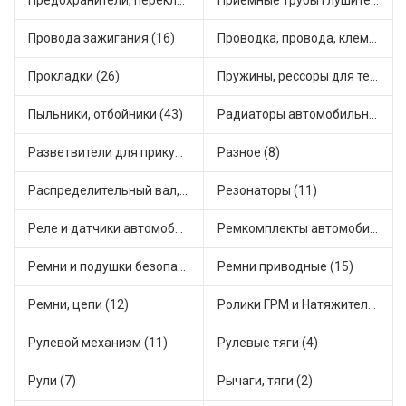
Предохранители, переключатели, кнопки автомобильные (54)
Приемные трубы глушителя (7)
Провода зажигания (16)
Проводка, провода, клеммы и разъемы (19)
Прокладки (26)
Пружины, рессоры для техники (7)
Пыльники, отбойники (43)
Радиаторы автомобильные (10)
Разветвители для прикуривателя (4)
Разное (8)
Распределительный вал, шестерни распределительного (5)
Резонаторы (11)
Реле и датчики автомобильные (111)
Ремкомплекты автомобильные (67)
Ремни и подушки безопасности (6)
Ремни приводные (15)
Ремни, цепи (12)
Ролики ГРМ и Натяжители (14)
Рулевой механизм (11)
Рулевые тяги (4)
Рули (7)
Рычаги, тяги (2)