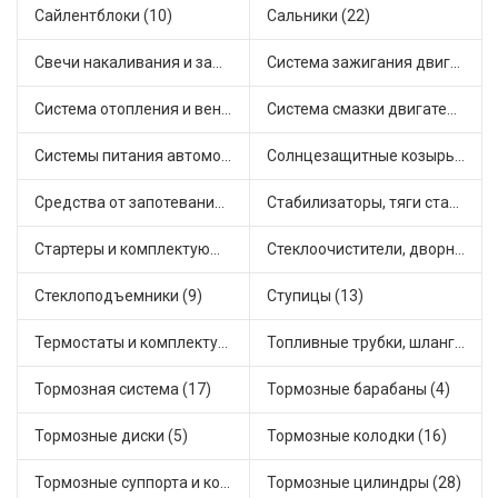
Сайлентблоки (10)
Сальники (22)
Свечи накаливания и зажигания (22)
Система зажигания двигателя (5)
Система отопления и вентиляции (8)
Система смазки двигателя (8)
Системы питания автомобиля (15)
Солнцезащитные козырьки для салона автомобиля (1)
Средства от запотевания и размораживатели стекла (1)
Стабилизаторы, тяги стабилизатора, стойки стабилиз (5)
Стартеры и комплектующие (27)
Стеклоочистители, дворники (2)
Стеклоподъемники (9)
Ступицы (13)
Термостаты и комплектующие системы охлаждения (50)
Топливные трубки, шланги, магистрали и рампы (4)
Тормозная система (17)
Тормозные барабаны (4)
Тормозные диски (5)
Тормозные колодки (16)
Тормозные суппорта и комплектующие (3)
Тормозные цилиндры (28)