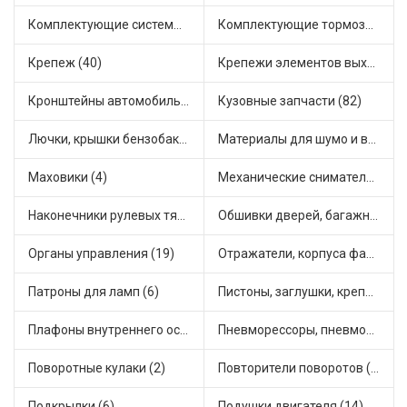
Комплектующие системы питания (12)
Комплектующие тормозной системы (22)
Крепеж (40)
Крепежи элементов выхлопной системы (5)
Кронштейны автомобильные (4)
Кузовные запчасти (82)
Лючки, крышки бензобака (6)
Материалы для шумо и виброизоляции (1)
Маховики (4)
Механические сниматели (1)
Наконечники рулевых тяг (30)
Обшивки дверей, багажника, потолков, накладки салона (36)
Органы управления (19)
Отражатели, корпуса фар и фонарей (1)
Патроны для ламп (6)
Пистоны, заглушки, крепежные элементы (12)
Плафоны внутреннего освещения (1)
Пневморессоры, пневмоподушки (1)
Поворотные кулаки (2)
Повторители поворотов (10)
Подкрылки (6)
Подушки двигателя (14)