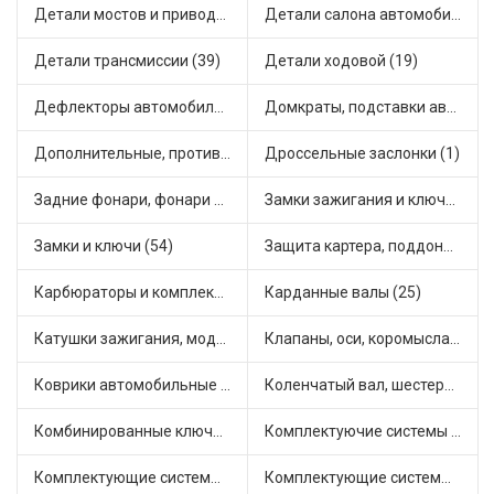
Детали мостов и привода трансмиссии (58)
Детали салона автомобиля (47)
Детали трансмиссии (39)
Детали ходовой (19)
Дефлекторы автомобильные (4)
Домкраты, подставки автомобильные (1)
Дополнительные, противотуманные фары (2)
Дроссельные заслонки (1)
Задние фонари, фонари видимости (5)
Замки зажигания и ключи (11)
Замки и ключи (54)
Защита картера, поддона, КПП (3)
Карбюраторы и комплектующие (32)
Карданные валы (25)
Катушки зажигания, модули зажигания (3)
Клапаны, оси, коромысла (14)
Коврики автомобильные (7)
Коленчатый вал, шестерни коленчатого вала (9)
Комбинированные ключи (3)
Комплектуючие системы стеклоочистителя (9)
Комплектующие системы выпуска отработавших газов (10)
Комплектующие системы отопления (25)