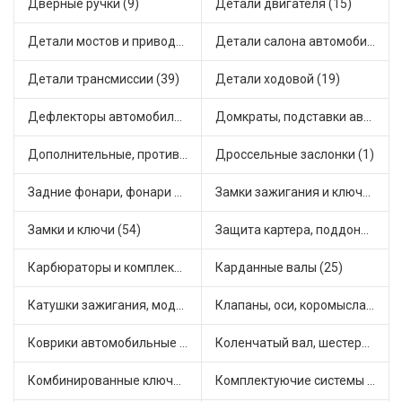
Дверные ручки (9)
Детали двигателя (15)
Детали мостов и привода трансмиссии (58)
Детали салона автомобиля (47)
Детали трансмиссии (39)
Детали ходовой (19)
Дефлекторы автомобильные (4)
Домкраты, подставки автомобильные (1)
Дополнительные, противотуманные фары (2)
Дроссельные заслонки (1)
Задние фонари, фонари видимости (5)
Замки зажигания и ключи (11)
Замки и ключи (54)
Защита картера, поддона, КПП (3)
Карбюраторы и комплектующие (32)
Карданные валы (25)
Катушки зажигания, модули зажигания (3)
Клапаны, оси, коромысла (14)
Коврики автомобильные (7)
Коленчатый вал, шестерни коленчатого вала (9)
Комбинированные ключи (3)
Комплектуючие системы стеклоочистителя (9)