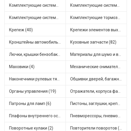
Комплектующие системы выпуска отработавших газов (10)
Комплектующие системы отопления (25)
Комплектующие системы питания (12)
Комплектующие тормозной системы (22)
Крепеж (40)
Крепежи элементов выхлопной системы (5)
Кронштейны автомобильные (4)
Кузовные запчасти (82)
Лючки, крышки бензобака (6)
Материалы для шумо и виброизоляции (1)
Маховики (4)
Механические сниматели (1)
Наконечники рулевых тяг (30)
Обшивки дверей, багажника, потолков, накладки салона (36)
Органы управления (19)
Отражатели, корпуса фар и фонарей (1)
Патроны для ламп (6)
Пистоны, заглушки, крепежные элементы (12)
Плафоны внутреннего освещения (1)
Пневморессоры, пневмоподушки (1)
Поворотные кулаки (2)
Повторители поворотов (10)