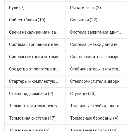
Рули (7)
Рычаги, тяги (2)
Сайлентблоки (10)
Сальники (22)
Свечи накаливания и зажигания (22)
Система зажигания двигателя (5)
Система отопления и вентиляции (8)
Система смазки двигателя (8)
Системы питания автомобиля (15)
Солнцезащитные козырьки для салона автомобиля (1)
Средства от запотевания и размораживатели стекла (1)
Стабилизаторы, тяги стабилизатора, стойки стабилиз (5)
Стартеры и комплектующие (27)
Стеклоочистители, дворники (2)
Стеклоподъемники (9)
Ступицы (13)
Термостаты и комплектующие системы охлаждения (50)
Топливные трубки, шланги, магистрали и рампы (4)
Тормозная система (17)
Тормозные барабаны (4)
Тормозные диски (5)
Тормозные колодки (16)