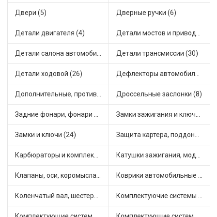
Двери (5)
Дверные ручки (6)
Детали двигателя (4)
Детали мостов и привода трансмиссии (17)
Детали салона автомобиля (28)
Детали трансмиссии (30)
Детали ходовой (26)
Дефлекторы автомобильные (1)
Дополнительные, противотуманные фары (2)
Дроссельные заслонки (8)
Задние фонари, фонари видимости (3)
Замки зажигания и ключи (14)
Замки и ключи (24)
Защита картера, поддона, КПП (2)
Карбюраторы и комплектующие (25)
Катушки зажигания, модули зажигания (15)
Клапаны, оси, коромысла (12)
Коврики автомобильные (5)
Коленчатый вал, шестерни коленчатого вала (1)
Комплектуючие системы стеклоочистителя (6)
Комплектующие системы выпуска отработавших газов (14)
Комплектующие системы отопления (28)