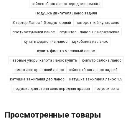
сайлентблок ланос переднего рычага
Подушка двигателя Ланос задняя
Стартер Ланос 1.5 редукторный
поворотный кулак сенс
противотуманки ланос
глушитель ланос 1.5 нержавейка
купить фаркоп на ланос
мухобойка на ланос
купить фильтр масляный ланос
Газовые упоры капота Ланос купить
фильтр салона ланос
амортизатор задний ланос
сайлентблок ланос задний
катушка зажигания део ланос
катушка зажигания ланос 1.5
подушка двигателя сенс передняя правая
полуось сенс
Просмотренные товары