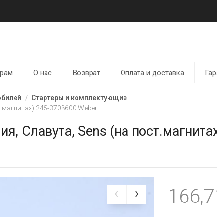
ерам
О нас
Возврат
Оплата и доставка
Гар
обилей
Стартеры и комплектующие
т.магнитах) 245-3708600 Weber
ия, Славута, Sens (на пост.магнита
166,