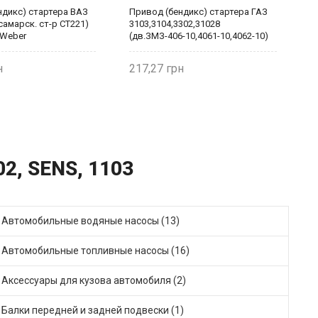
ндикс) стартера ВАЗ
Привод (бендикс) стартера ГАЗ
П
 самарск. ст-р СТ221)
3103,3104,3302,31028
2
 Weber
(дв.ЗМЗ-406-10,4061-10,4062-10)
в
БАТЭ 42.3708-10 DG406-3110
Weber
217,27
2
02, SENS, 1103
Автомобильные водяные насосы (13)
Автомобильные топливные насосы (16)
Аксессуары для кузова автомобиля (2)
Балки передней и задней подвески (1)