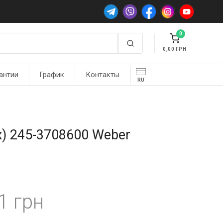
0
0,00
антии
График
Контакты
RU
х) 245-3708600 Weber
71