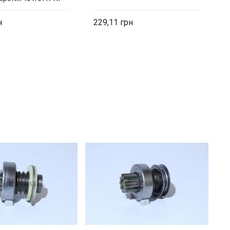
L
229,11
8