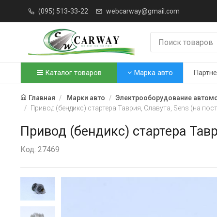
(095) 513-33-22
webcarway@gmail.com
Каталог товаров
Марка авто
Партн
Главная
Марки авто
Электрооборудование автом
Привод (бендикс) стартера Таврия, Славута, Sens (на пос
Привод (бендикс) стартера Тавр
Код: 27469