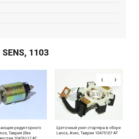
 SENS, 1103
вающее редукторного
Щеточный узел стартера в сборе
Р
nos, Таврия (без
Lanos, Aveo, Таврия 10475107 AT
G
ерстия 10476117 AT
о