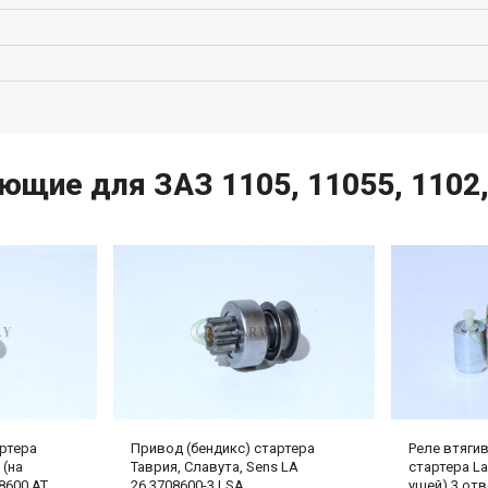
ющие для ЗАЗ 1105, 11055, 1102,
артера
Привод (бендикс) стартера
Реле втяги
 (на
Таврия, Славута, Sens LA
стартера La
8600 AT
26.3708600-3 LSA
ушей) 3 отв