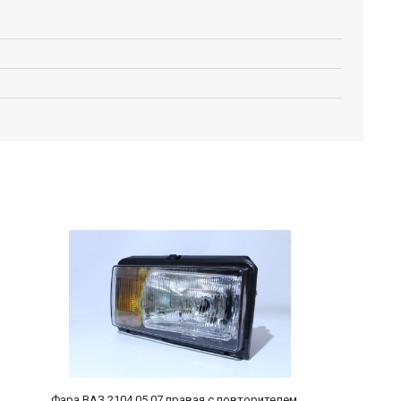
Фара ВАЗ 2104,05,07 правая с повторителем