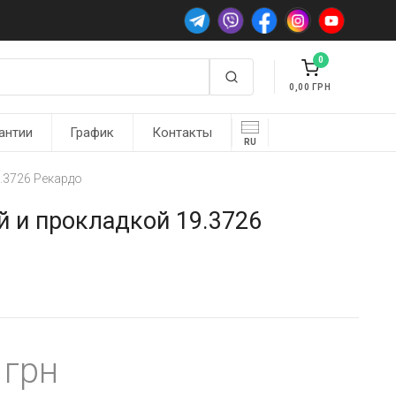
0
0,00
антии
График
Контакты
RU
.3726 Рекардо
й и прокладкой 19.3726
0