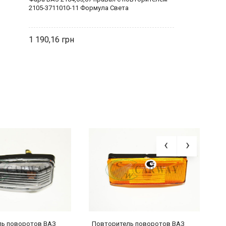
2105-3711010-11 Формула Света
1 190,16
ль поворотов ВАЗ
Повторитель поворотов ВАЗ
П