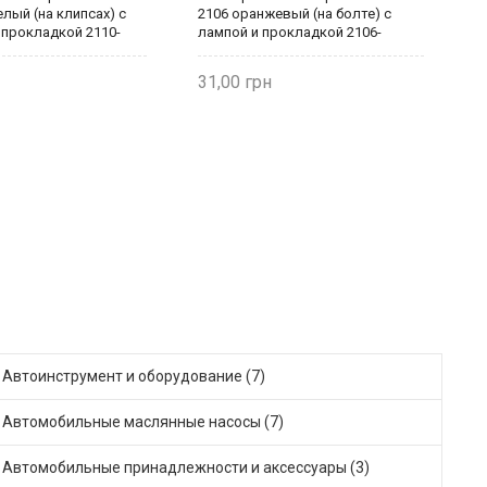
елый (на клипсах) с
2106 оранжевый (на болте) с
2
 прокладкой 2110-
лампой и прокладкой 2106-
и
кардо
3726010 Рекардо
Р
31,00
3
Автоинструмент и оборудование (7)
Автомобильные маслянные насосы (7)
Автомобильные принадлежности и аксессуары (3)