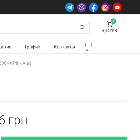
0
0,00
антии
График
Контакты
RU
00мл Plak Atas
96