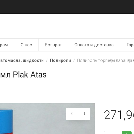
ерам
О нас
Возврат
Оплата и доставка
Гар
автомасла, жидкости
Полироли
Полироль торпеды лаванда 6
мл Plak Atas
271,