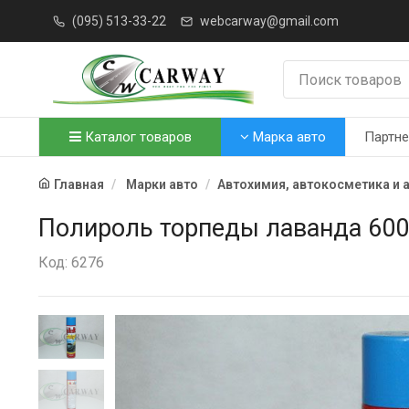
(095) 513-33-22
webcarway@gmail.com
Каталог товаров
Марка авто
Партн
Главная
Марки авто
Автохимия, автокосметика и 
Полироль торпеды лаванда 600
Код: 6276