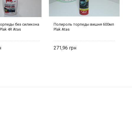
орпеды без силикона
Полироль торпеды вишня 600мл
П
lak 4R Atas
Plak Atas
6
271,96
2