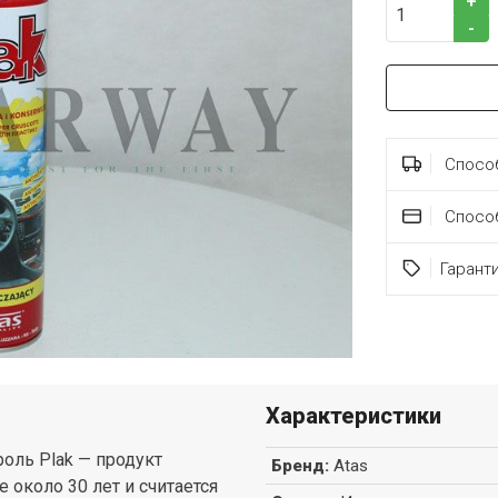
+
-
Способ
Спосо
Гарант
Характеристики
оль Plak — продукт
Бренд
:
Atas
 около 30 лет и считается