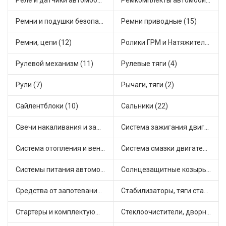
Реле и датчики автомобильные (111)
Ремкомплекты автомобильные (67)
Ремни и подушки безопасности (6)
Ремни приводные (15)
Ремни, цепи (12)
Ролики ГРМ и Натяжители (14)
Рулевой механизм (11)
Рулевые тяги (4)
Рули (7)
Рычаги, тяги (2)
Сайлентблоки (10)
Сальники (22)
Свечи накаливания и зажигания (22)
Система зажигания двигателя (5)
Система отопления и вентиляции (8)
Система смазки двигателя (8)
Системы питания автомобиля (15)
Солнцезащитные козырьки для салона автомобиля (1)
Средства от запотевания и размораживатели стекла (1)
Стабилизаторы, тяги стабилизатора, стойки стабилиз (5)
Стартеры и комплектующие (27)
Стеклоочистители, дворники (2)