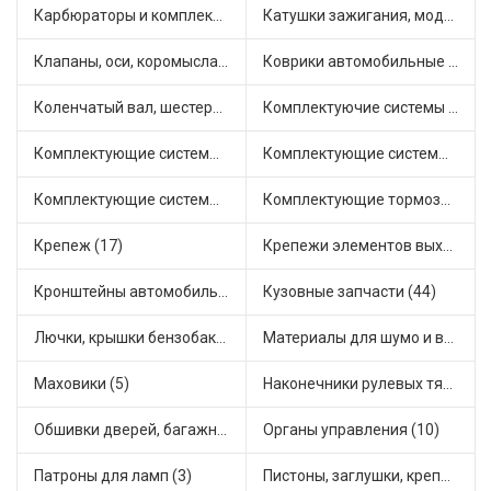
Карбюраторы и комплектующие (25)
Катушки зажигания, модули зажигания (15)
Клапаны, оси, коромысла (12)
Коврики автомобильные (5)
Коленчатый вал, шестерни коленчатого вала (1)
Комплектуючие системы стеклоочистителя (6)
Комплектующие системы выпуска отработавших газов (14)
Комплектующие системы отопления (28)
Комплектующие системы питания (21)
Комплектующие тормозной системы (14)
Крепеж (17)
Крепежи элементов выхлопной системы (3)
Кронштейны автомобильные (11)
Кузовные запчасти (44)
Лючки, крышки бензобака (3)
Материалы для шумо и виброизоляции (1)
Маховики (5)
Наконечники рулевых тяг (18)
Обшивки дверей, багажника, потолков, накладки салона (4)
Органы управления (10)
Патроны для ламп (3)
Пистоны, заглушки, крепежные элементы (6)