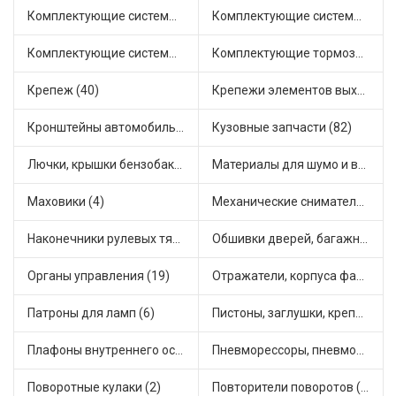
Комплектующие системы выпуска отработавших газов (10)
Комплектующие системы отопления (25)
Комплектующие системы питания (12)
Комплектующие тормозной системы (22)
Крепеж (40)
Крепежи элементов выхлопной системы (5)
Кронштейны автомобильные (4)
Кузовные запчасти (82)
Лючки, крышки бензобака (6)
Материалы для шумо и виброизоляции (1)
Маховики (4)
Механические сниматели (1)
Наконечники рулевых тяг (30)
Обшивки дверей, багажника, потолков, накладки салона (36)
Органы управления (19)
Отражатели, корпуса фар и фонарей (1)
Патроны для ламп (6)
Пистоны, заглушки, крепежные элементы (12)
Плафоны внутреннего освещения (1)
Пневморессоры, пневмоподушки (1)
Поворотные кулаки (2)
Повторители поворотов (10)