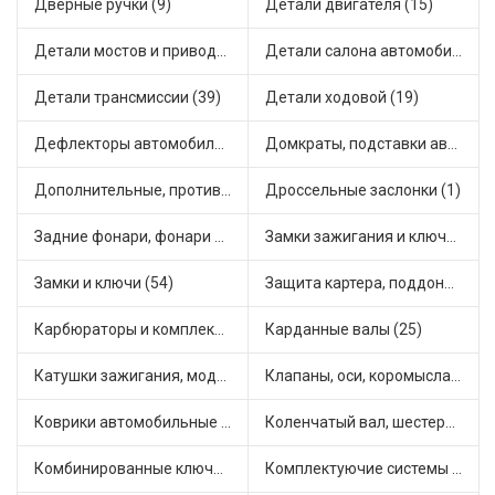
Дверные ручки (9)
Детали двигателя (15)
Детали мостов и привода трансмиссии (58)
Детали салона автомобиля (47)
Детали трансмиссии (39)
Детали ходовой (19)
Дефлекторы автомобильные (4)
Домкраты, подставки автомобильные (1)
Дополнительные, противотуманные фары (2)
Дроссельные заслонки (1)
Задние фонари, фонари видимости (5)
Замки зажигания и ключи (11)
Замки и ключи (54)
Защита картера, поддона, КПП (3)
Карбюраторы и комплектующие (32)
Карданные валы (25)
Катушки зажигания, модули зажигания (3)
Клапаны, оси, коромысла (14)
Коврики автомобильные (7)
Коленчатый вал, шестерни коленчатого вала (9)
Комбинированные ключи (3)
Комплектуючие системы стеклоочистителя (9)