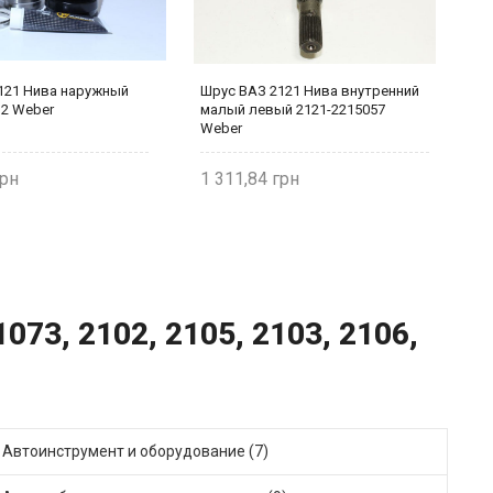
121 Нива наружный
Шрус ВАЗ 2121 Нива внутренний
П
12 Weber
малый левый 2121-2215057
Н
Weber
1 311,84
1
073, 2102, 2105, 2103, 2106,
Автоинструмент и оборудование (7)