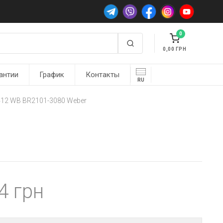
0
0,00
антии
График
Контакты
RU
412 WB BR2101-3080 Weber
04