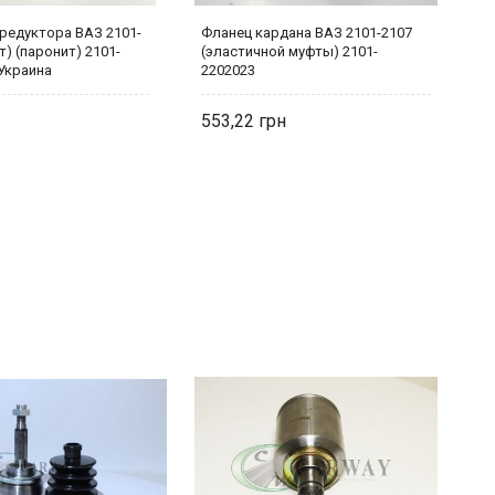
редуктора ВАЗ 2101-
Фланец кардана ВАЗ 2101-2107
С
т) (паронит) 2101-
(эластичной муфты) 2101-
2
 Украина
2202023
553,22
6