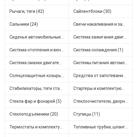
Рычаги, тяги (42)
Сайлентблоки (30)
Сальники (24)
Свечи накаливания и зажигания (31)
Сиденья автомобильные (1)
Система зажигания двигателя (3)
Система отопления и вентиляции (15)
Система охлаждения (1)
Система смазки двигателя (17)
Системы питания автомобиля (20)
Солнцезащитные козырьки для салона автомобиля (3)
Средства от запотевания и размораживатели стекла (1)
Стабилизаторы, тяги стабилизатора, стойки стабилиз (3)
Стартеры и комплектующие (38)
Стекла фар и фонарей (5)
Стеклоочистители, дворники (1)
Стеклоподъемники (20)
Ступицы (11)
Термостаты и комплектующие системы охлаждения (51)
Топливные трубки, шланги, магистрали и рампы (3)