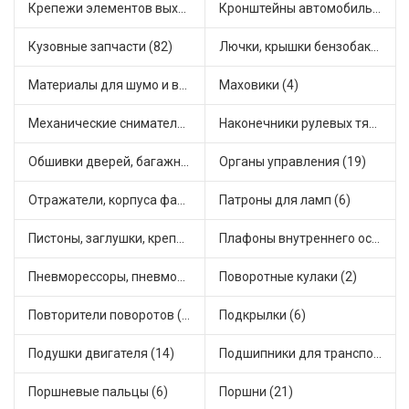
Крепежи элементов выхлопной системы (5)
Кронштейны автомобильные (4)
Кузовные запчасти (82)
Лючки, крышки бензобака (6)
Материалы для шумо и виброизоляции (1)
Маховики (4)
Механические сниматели (1)
Наконечники рулевых тяг (30)
Обшивки дверей, багажника, потолков, накладки салона (36)
Органы управления (19)
Отражатели, корпуса фар и фонарей (1)
Патроны для ламп (6)
Пистоны, заглушки, крепежные элементы (12)
Плафоны внутреннего освещения (1)
Пневморессоры, пневмоподушки (1)
Поворотные кулаки (2)
Повторители поворотов (10)
Подкрылки (6)
Подушки двигателя (14)
Подшипники для транспорта (43)
Поршневые пальцы (6)
Поршни (21)