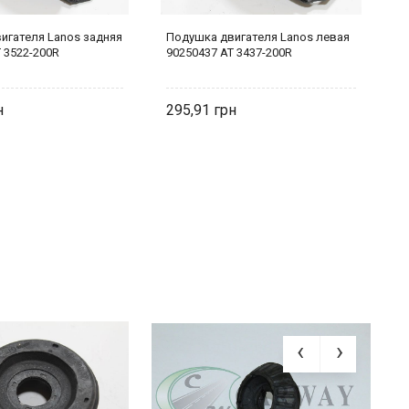
игателя Lanos задняя
Подушка двигателя Lanos левая
П
 3522-200R
90250437 AT 3437-200R
9
295,91
3