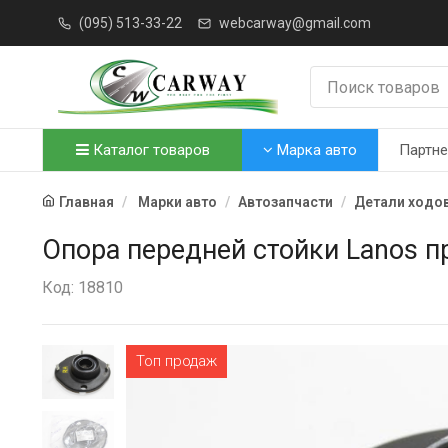
(095) 513-33-22
webcarway@gmail.com
Каталог товаров
Марка авто
Партн
Главная
Марки авто
Автозапчасти
Детали ходо
Опора передней стойки Lanos 
Код: 18810
Топ продаж