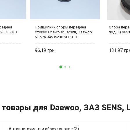
редней
Подшипник опоры передней
Опора перед
 96535010
стойки Chevrolet Lacetti, Daewoo
подш.) 965
Nubira 94535236 SHIKOO
96,19
131,97
и товары для Daewoo, ЗАЗ SENS, 
Автоинструмент и оборудование (3)