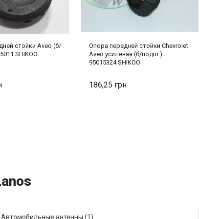
ней стойки Aveo (б/
Опора передней стойки Chevrolet
П
35011 SHIKOO
Aveo усиленая (б/подш.)
G
95015324 SHIKOO
S
186,25
2
Lanos
Автомобильные антенны (1)