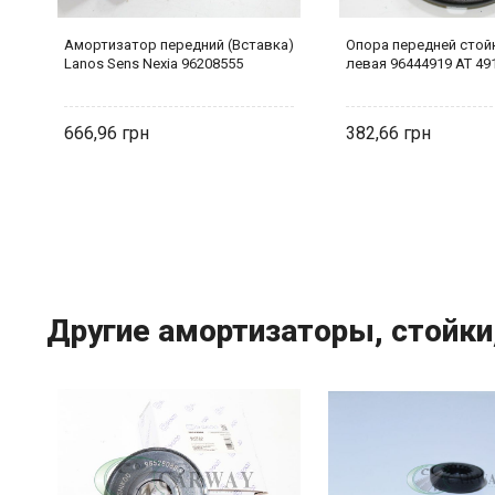
s
Амортизатор передний (Вставка)
Опора передней стой
7
Lanos Sens Nexia 96208555
левая 96444919 AT 49
666,96
382,66
Другие амортизаторы, стойки