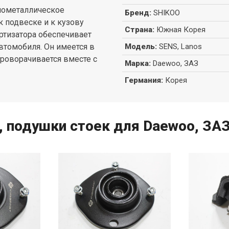
инометаллическое
Бренд
:
SHIKOO
к подвеске и к кузову
Страна
:
Южная Корея
ртизатора обеспечивает
втомобиля. Он имеется в
Модель
:
SENS, Lanos
проворачивается вместе с
Марка
:
Daewoo, ЗАЗ
Германия
:
Корея
, подушки стоек для Daewoo, ЗАЗ