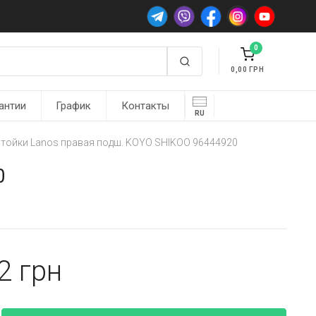
0
0,00
антии
График
Контакты
RU
стойки Lanos правая подш. KOYO SHIKOO 96444920
0
82