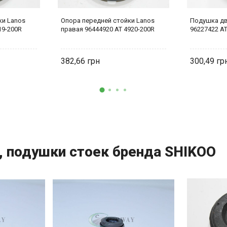
ки Lanos
Опора передней стойки Lanos
Подушка дв
19-200R
правая 96444920 AT 4920-200R
96227422 AT
382,66
300,49
, подушки стоек бренда SHIKOO