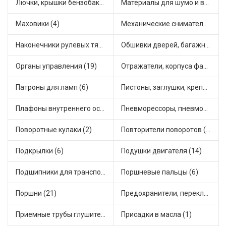
Лючки, крышки бензобака (6)
Материалы для шумо и виброизоляции (1)
Маховики (4)
Механические сниматели (1)
Наконечники рулевых тяг (30)
Обшивки дверей, багажника, потолков, накладки салона (36)
Органы управления (19)
Отражатели, корпуса фар и фонарей (1)
Патроны для ламп (6)
Пистоны, заглушки, крепежные элементы (12)
Плафоны внутреннего освещения (1)
Пневморессоры, пневмоподушки (1)
Поворотные кулаки (2)
Повторители поворотов (10)
Подкрылки (6)
Подушки двигателя (14)
Подшипники для транспорта (43)
Поршневые пальцы (6)
Поршни (21)
Предохранители, переключатели, кнопки автомобильные (40)
Приемные трубы глушителя (5)
Присадки в масла (1)