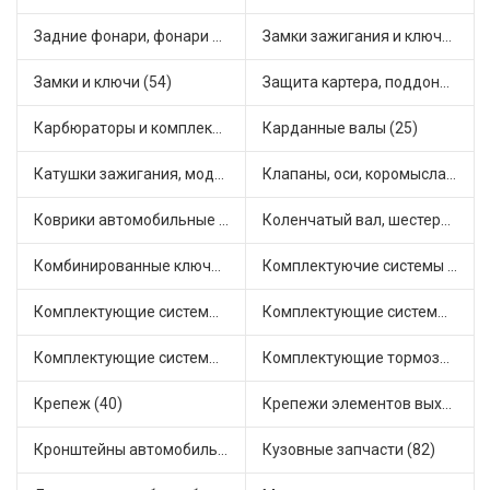
Задние фонари, фонари видимости (5)
Замки зажигания и ключи (11)
Замки и ключи (54)
Защита картера, поддона, КПП (3)
Карбюраторы и комплектующие (32)
Карданные валы (25)
Катушки зажигания, модули зажигания (3)
Клапаны, оси, коромысла (14)
Коврики автомобильные (7)
Коленчатый вал, шестерни коленчатого вала (9)
Комбинированные ключи (3)
Комплектуючие системы стеклоочистителя (9)
Комплектующие системы выпуска отработавших газов (10)
Комплектующие системы отопления (25)
Комплектующие системы питания (12)
Комплектующие тормозной системы (22)
Крепеж (40)
Крепежи элементов выхлопной системы (5)
Кронштейны автомобильные (4)
Кузовные запчасти (82)