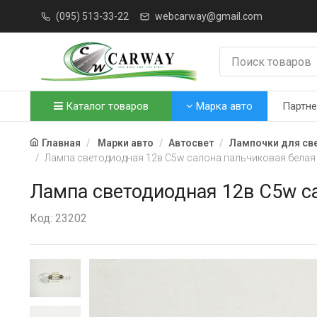
(095) 513-33-22
webcarway@gmail.com
Каталог товаров
Марка авто
Партн
Главная
Марки авто
Автосвет
Лампочки для св
Лампа светодиодная 12в C5w салона пальчиковая белая 
Лампа светодиодная 12в C5w са
Код: 23202