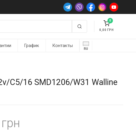
0
0,00
антии
График
Контакты
RU
2v/C5/16 SMD1206/W31 Walline
4