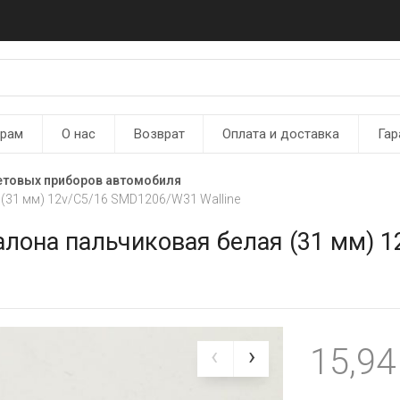
ерам
О нас
Возврат
Оплата и доставка
Гар
етовых приборов автомобиля
(31 мм) 12v/C5/16 SMD1206/W31 Walline
лона пальчиковая белая (31 мм) 1
15,9