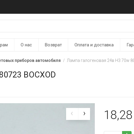
ерам
О нас
Возврат
Оплата и доставка
Гар
етовых приборов автомобиля
Лампа галогеновая 24в Н3 70w 
 80723 BOCXOD
18,2