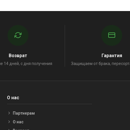
Возврат
Гарантия
е 14 дней, с дня получения
Защищаем от брака, пересорт
О нас
Партнерам
О нас