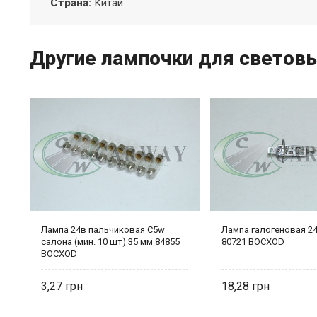
Страна
:
Китай
Другие лампочки для светов
ль
Лампа 24в пальчиковая C5w
Лампа галогеновая 2
салона (мин. 10 шт) 35 мм 84855
80721 BOCXOD
BOCXOD
3,27
18,28