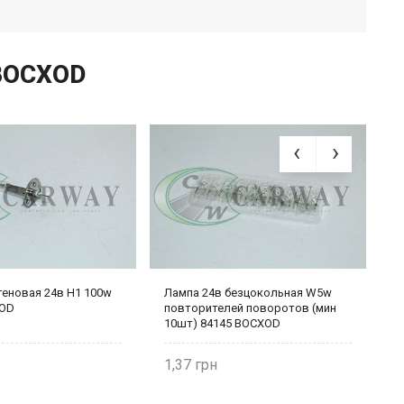
 BOCXOD
геновая 24в Н1 100w
Лампа 24в безцокольная W5w
Л
XOD
повторителей поворотов (мин
п
10шт) 84145 BOCXOD
п
B
1,37
3