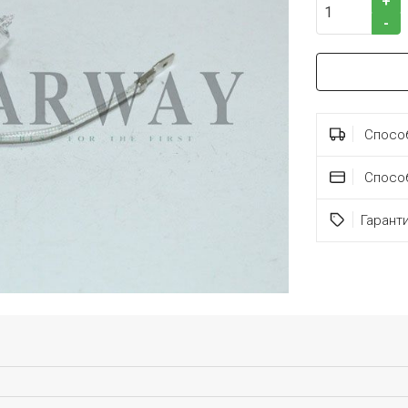
+
-
Способ
Спосо
Гарант