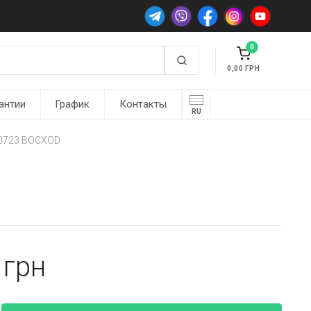
0
0,00
антии
График
Контакты
RU
80723 BOCXOD
8