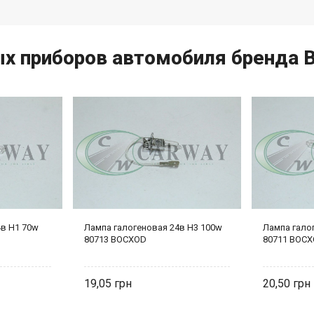
ых приборов автомобиля бренда
4в Н1 70w
Лампа галогеновая 24в Н3 100w
Лампа гало
80713 BOCXOD
80711 BOC
19,05
20,50