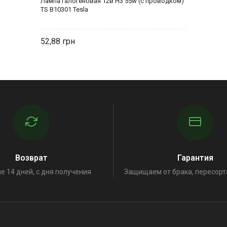
Лампа галогеновая 12в Н3 55w (с проводком)
TS B10301 Tesla
52,88
Возврат
Гарантия
е 14 дней, с дня получения
Защищаем от брака, пересорт