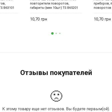
тов,
повторители поворотов,
приборов, 
TS B63101
габариты (мин 10шт) TS B65201
поворотов (
Tesla
B54101 Tesl
10,70
10,70
Отзывы покупателей
🙁
К этому товару еще нет отзывов. Вы будете первым(ой).