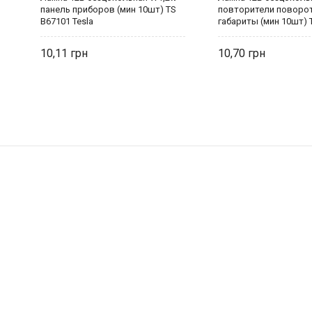
панель приборов (мин 10шт) TS
повторители поворо
B67101 Tesla
габариты (мин 10шт) 
Tesla
10,11
10,70