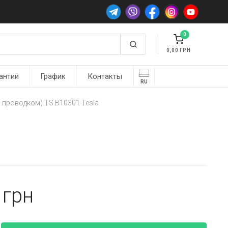
0
0,00
антии
График
Контакты
RU
 проводком) TS B10301 Tesla
8