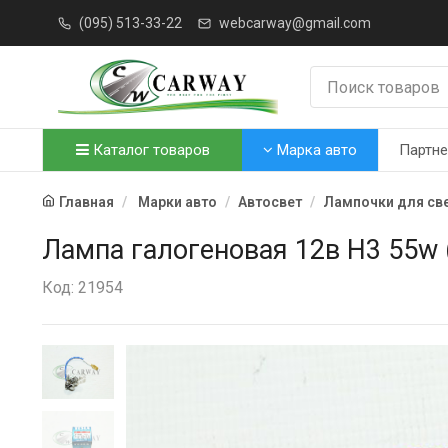
(095) 513-33-22
webcarway@gmail.com
Каталог товаров
Марка авто
Партн
Главная
Марки авто
Автосвет
Лампочки для св
Лампа галогеновая 12в Н3 55w 
Код: 21954