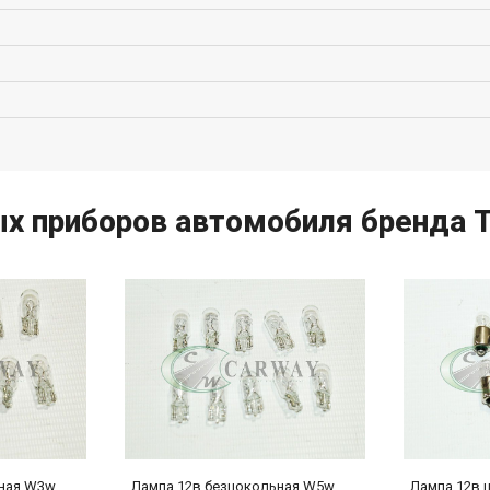
х приборов автомобиля бренда T
ьная W3w
Лампа 12в безцокольная W5w
Лампа 12в 