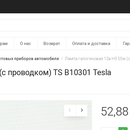
ерам
О нас
Возврат
Оплата и доставка
Гар
етовых приборов автомобиля
Лампа галогеновая 12в Н3 55w (с
(с проводком) TS B10301 Tesla
52,8