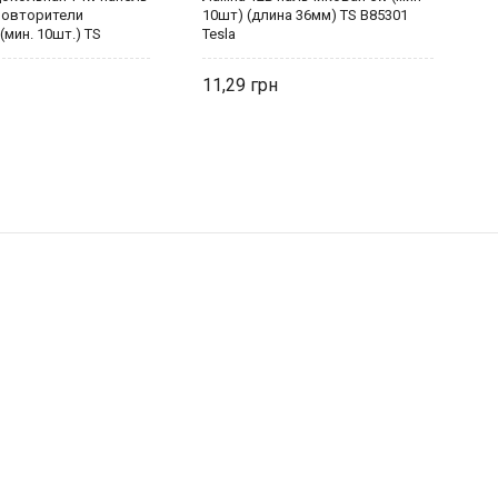
повторители
10шт) (длина 36мм) TS B85301
г
мин. 10шт.) TS
Tesla
T
a
11,29
1