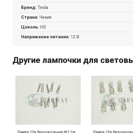
Бренд
:
Tesla
Страна
:
Чехия
Цоколь
:
H3
Напряжение питания
:
12 В
Другие лампочки для световы
w
Лампа 12в безцокольная W1,2w
Лампа 12в безцокол