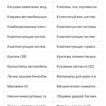
Катушки зажигания, модули зажигания (3)
Клапаны, оси, коромысла (14)
Коврики автомобильные (5)
Коленчатый вал, шестерни коленчатого вала (7)
Комбинированные ключи (3)
Комплектуючие системы стеклоочистителя (5)
Комплектующие системы выпуска отработавших газов (7)
Комплектующие системы отопления (22)
Комплектующие системы питания (5)
Комплектующие тормозной системы (22)
Крепеж (38)
Крепежи элементов выхлопной системы (5)
Кронштейны автомобильные (4)
Кузовные запчасти (42)
Лючки, крышки бензобака (6)
Материалы для шумо и виброизоляции (1)
Маховики (4)
Механические сниматели (1)
Наконечники рулевых тяг (30)
Обшивки дверей, багажника, потолков, накладки салона (24)