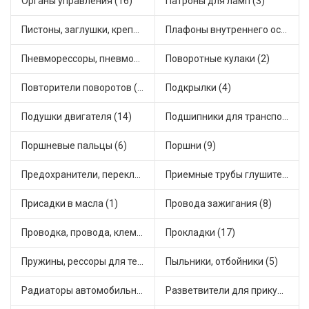
Органы управления (16)
Патроны для ламп (3)
Пистоны, заглушки, крепежные элементы (9)
Плафоны внутреннего освещения (1)
Пневморессоры, пневмоподушки (1)
Поворотные кулаки (2)
Повторители поворотов (4)
Подкрылки (4)
Подушки двигателя (14)
Подшипники для транспорта (43)
Поршневые пальцы (6)
Поршни (9)
Предохранители, переключатели, кнопки автомобильные (24)
Приемные трубы глушителя (4)
Присадки в масла (1)
Провода зажигания (8)
Проводка, провода, клеммы и разъемы (17)
Прокладки (17)
Пружины, рессоры для техники (28)
Пыльники, отбойники (5)
Радиаторы автомобильные (9)
Разветвители для прикуривателя (3)