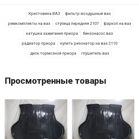
Крестовина ВАЗ
фильтр воздушный ваз
ремкомплекты на ваз
ступица передняя 2107
фаркоп на ваз
катушка зажигания приора
бензонасос ваз
радиатор приора
купить резонатор на ваз 2110
диск тормозной приора
глушитель ваз
Просмотренные товары