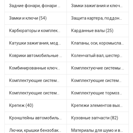
Задние фонари, фонари видимости (5)
Замки зажигания и ключи (11)
Замки и ключи (54)
Защита картера, поддона, КПП (3)
Карбюраторы и комплектующие (32)
Карданные валы (25)
Катушки зажигания, модули зажигания (3)
Клапаны, оси, коромысла (14)
Коврики автомобильные (7)
Коленчатый вал, шестерни коленчатого вала (9)
Комбинированные ключи (3)
Комплектуючие системы стеклоочистителя (9)
Комплектующие системы выпуска отработавших газов (10)
Комплектующие системы отопления (25)
Комплектующие системы питания (12)
Комплектующие тормозной системы (22)
Крепеж (40)
Крепежи элементов выхлопной системы (5)
Кронштейны автомобильные (4)
Кузовные запчасти (82)
Лючки, крышки бензобака (6)
Материалы для шумо и виброизоляции (1)