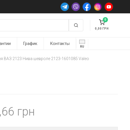
0
0,00
антии
График
Контакты
RU
я ВАЗ 2123 Нива шевроле 2123-1601085 Valeo
,66