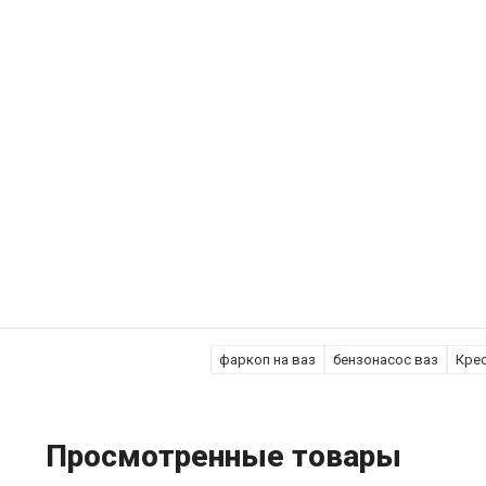
фаркоп на ваз
бензонасос ваз
Кре
Просмотренные товары