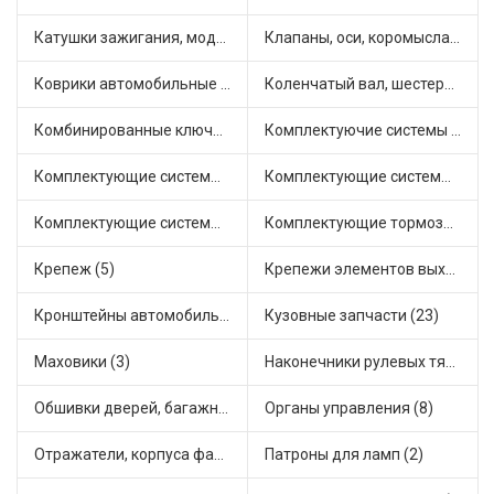
Катушки зажигания, модули зажигания (14)
Клапаны, оси, коромысла (6)
Коврики автомобильные (4)
Коленчатый вал, шестерни коленчатого вала (2)
Комбинированные ключи (1)
Комплектуючие системы стеклоочистителя (7)
Комплектующие системы выпуска отработавших газов (13)
Комплектующие системы отопления (18)
Комплектующие системы питания (12)
Комплектующие тормозной системы (6)
Крепеж (5)
Крепежи элементов выхлопной системы (4)
Кронштейны автомобильные (3)
Кузовные запчасти (23)
Маховики (3)
Наконечники рулевых тяг (18)
Обшивки дверей, багажника, потолков, накладки салона (1)
Органы управления (8)
Отражатели, корпуса фар и фонарей (3)
Патроны для ламп (2)